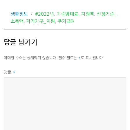
카
태
생활정보
#2022년
,
기준임대료_지원액
,
선정기준_
테
그
소득액
,
자가가구_지원
,
주거급여
고
리
답글 남기기
이메일 주소는 공개되지 않습니다.
필수 필드는
*
로 표시됩니다
댓글
*