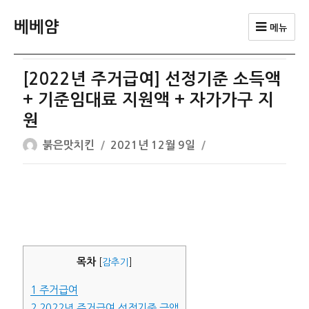
베베얌
메뉴
[2022년 주거급여] 선정기준 소득액
+ 기준임대료 지원액 + 자가가구 지
원
글
작
붉은맛치킨
2021년 12월 9일
쓴
성
이
일
자
목차
[
감추기
]
1
주거급여
2
2022년 주거급여 선정기준 금액