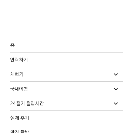
홈
연락하기
하
체험기
위
메
뉴
하
국내여행
확
위
장
메
뉴
하
24절기 절입시간
확
위
장
메
뉴
실제 후기
확
장
맛집 탐방