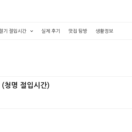
4절기 절입시간
실제 후기
맛집 탐방
생활정보
간 (청명 절입시간)