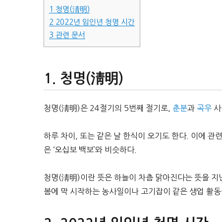
1
청명(淸明)
2
2022년 임인년 청명 시간
3
관련 문서
청명(淸明)
청명(淸明)은 24절기의 5번째 절기로,
춘분
과
곡우
사
하루 차이, 또는 같은 날 한식이 오기도 한다. 이에 관
은 ‘오십보 백보’와 비슷하다.
청명(淸明)이란 뜻은 하늘이 차츰 맑아진다는 뜻을 지닌
봄에 막 시작하는 농사일이나 고기잡이 같은 생업 활동