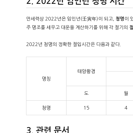
2022년 임인년 청명 시간
만세력상 2022년은 임인년(壬寅年)이 되고,
이 
청명
주 명조를 세우고 대운을 계산하기를 위해 각 절기의
2022년 청명의 정확한 절입시간은 다음과 같다.
태양황경
명칭
도
월
청명
15
4
관련 문서