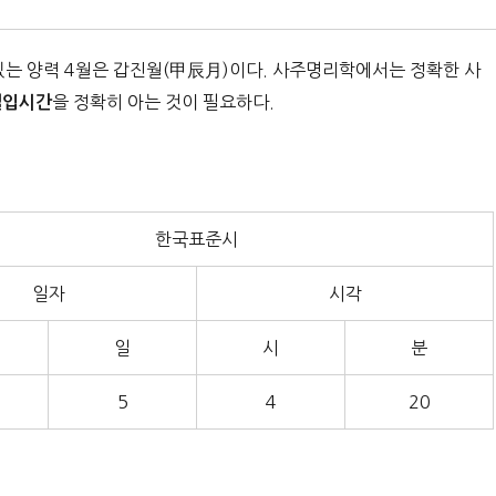
있는 양력 4월은 갑진월(甲辰月)이다. 사주명리학에서는 정확한 사
을 정확히 아는 것이 필요하다.
절입시간
한국표준시
일자
시각
일
시
분
5
4
20