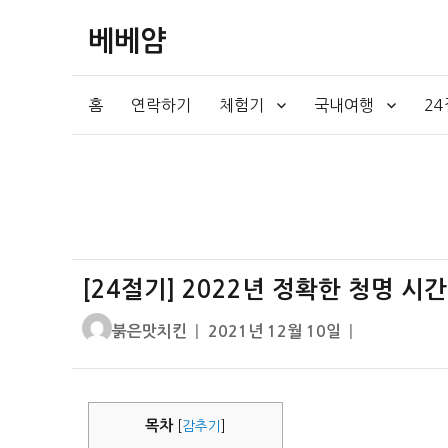
베베얌
홈
연락하기
체험기
국내여행
2
[24절기] 2022년 정확한 청명 시
글
작
붉은맛치킨
2021년 12월 10일
쓴
성
이
일
자
목차
[
감추기
]