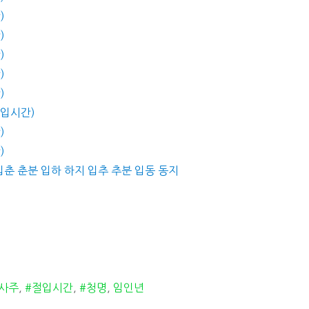
)
)
)
)
)
절입시간)
)
)
 입춘 춘분 입하 하지 입추 추분 입동 동지
#사주
,
#절입시간
,
#청명
,
임인년