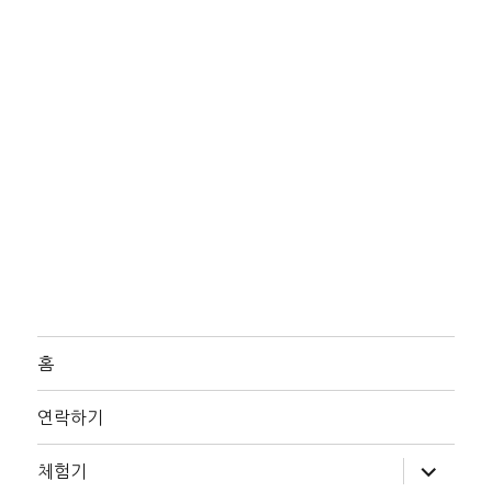
홈
연락하기
하
체험기
위