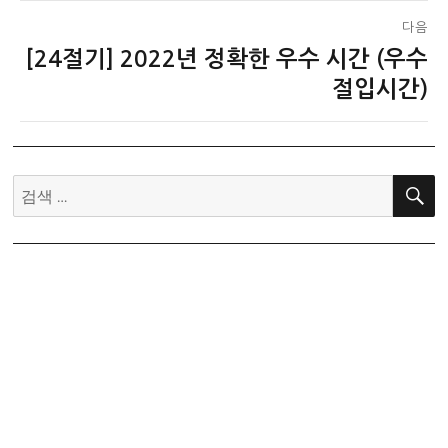
다음
[24절기] 2022년 정확한 우수 시간 (우수
다
음
절입시간)
글:
검
색: