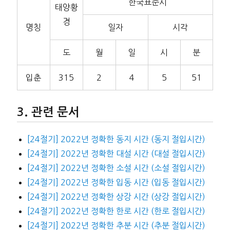
한국표준시
태양황
경
명칭
일자
시각
도
월
일
시
분
입춘
315
2
4
5
51
관련 문서
[24절기] 2022년 정확한 동지 시간 (동지 절입시간)
[24절기] 2022년 정확한 대설 시간 (대설 절입시간)
[24절기] 2022년 정확한 소설 시간 (소설 절입시간)
[24절기] 2022년 정확한 입동 시간 (입동 절입시간)
[24절기] 2022년 정확한 상강 시간 (상강 절입시간)
[24절기] 2022년 정확한 한로 시간 (한로 절입시간)
[24절기] 2022년 정확한 추분 시간 (추분 절입시간)