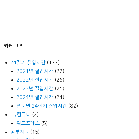
카테고리
24절기 절입시간
(177)
2021년 절입시간
(22)
2022년 절입시간
(25)
2023년 절입시간
(25)
2024년 절입시간
(24)
연도별 24절기 절입시간
(82)
IT/컴퓨터
(2)
워드프레스
(5)
공부자료
(15)