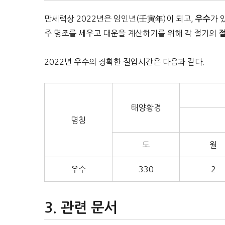
만세력상 2022년은 임인년(壬寅年)이 되고,
가 
우수
주 명조를 세우고 대운을 계산하기를 위해 각 절기의
2022년 우수의 정확한 절입시간은 다음과 같다.
태양황경
명칭
도
월
우수
330
2
관련 문서