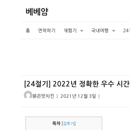
베베얌
홈
연락하기
체험기
국내여행
2
[24절기] 2022년 정확한 우수 시
글
작
붉은맛치킨
2021년 12월 3일
쓴
성
이
일
자
목차
[
감추기
]