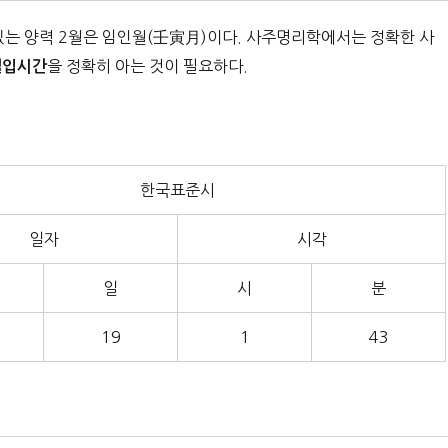
있는 양력 2월은 임인월(壬寅月)이다. 사주명리학에서는 정확한 사
을 정확히 아는 것이 필요하다.
절입시간
한국표준시
일자
시각
일
시
분
19
1
43