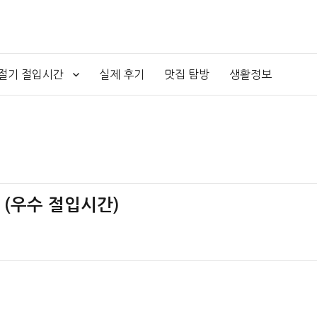
4절기 절입시간
실제 후기
맛집 탐방
생활정보
간 (우수 절입시간)