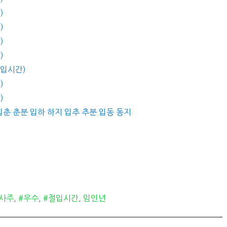
)
)
)
)
절입시간)
)
)
 입춘 춘분 입하 하지 입추 추분 입동 동지
#사주
,
#우수
,
#절입시간
,
임인년