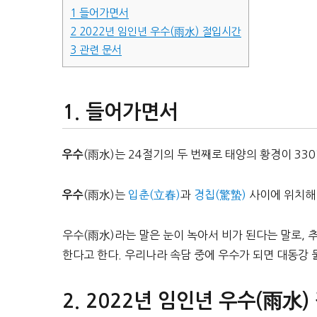
1
들어가면서
2
2022년 임인년 우수(雨水) 절입시간
3
관련 문서
들어가면서
(雨水)는 24절기의 두 번째로 태양의 황경이 330
우수
(雨水)는
입춘(立春)
과
경칩(驚蟄)
사이에 위치해
우수
우수(雨水)라는 말은 눈이 녹아서 비가 된다는 말로, 
한다고 한다. 우리나라 속담 중에 우수가 되면 대동강 
2022년 임인년 우수(雨水)