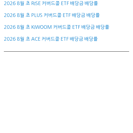
2026 8월 초 RISE 커버드콜 ETF 배당금 배당률
2026 8월 초 PLUS 커버드콜 ETF 배당금 배당률
2026 8월 초 KIWOOM 커버드콜 ETF 배당금 배당률
2026 8월 초 ACE 커버드콜 ETF 배당금 배당률