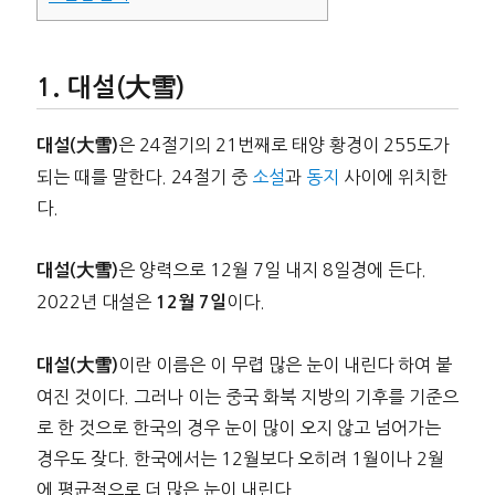
대설(大雪)
은 24절기의 21번째로 태양 황경이 255도가
대설(大雪)
되는 때를 말한다. 24절기 중
소설
과
동지
사이에 위치한
다.
은 양력으로 12월 7일 내지 8일경에 든다.
대설(大雪)
2022년 대설은
이다.
12월 7일
이란 이름은 이 무렵 많은 눈이 내린다 하여 붙
대설(大雪)
여진 것이다. 그러나 이는 중국 화북 지방의 기후를 기준으
로 한 것으로 한국의 경우 눈이 많이 오지 않고 넘어가는
경우도 잦다. 한국에서는 12월보다 오히려 1월이나 2월
에 평균적으로 더 많은 눈이 내린다.