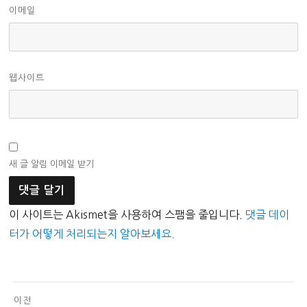
이메일
웹사이트
새 글 알림 이메일 받기
이 사이트는 Akismet을 사용하여 스팸을 줄입니다.
댓글 데이
터가 어떻게 처리되는지 알아보세요.
글
이전