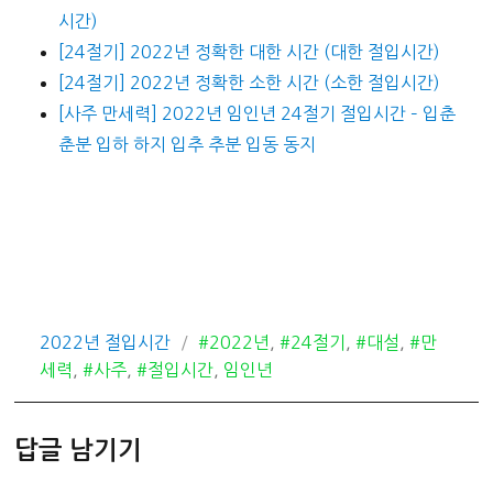
시간)
[24절기] 2022년 정확한 대한 시간 (대한 절입시간)
[24절기] 2022년 정확한 소한 시간 (소한 절입시간)
[사주 만세력] 2022년 임인년 24절기 절입시간 – 입춘
춘분 입하 하지 입추 추분 입동 동지
카
태
2022년 절입시간
#2022년
,
#24절기
,
#대설
,
#만
테
그
세력
,
#사주
,
#절입시간
,
임인년
고
리
답글 남기기