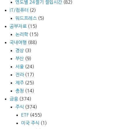
연도별 24절기 절입시간
(82)
IT/컴퓨터
(2)
워드프레스
(5)
공부자료
(15)
논리학
(15)
국내여행
(88)
경상
(3)
부산
(9)
서울
(24)
전라
(17)
제주
(25)
충청
(14)
금융
(374)
주식
(374)
ETF
(455)
미국 주식
(1)