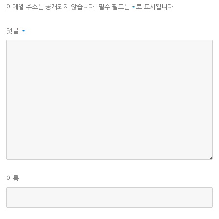
이메일 주소는 공개되지 않습니다.
필수 필드는
*
로 표시됩니다
댓글
*
이름