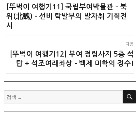
[뚜벅이 여행기11] 국립부여박물관 – 북
이
탐
전
위(北魏) – 선비 탁발부의 발자취 기획전
색
글:
시
다음
[뚜벅이 여행기12] 부여 정림사지 5층 석
다
음
탑 + 석조여래좌상 – 백제 미학의 정수!
글:
검
색: