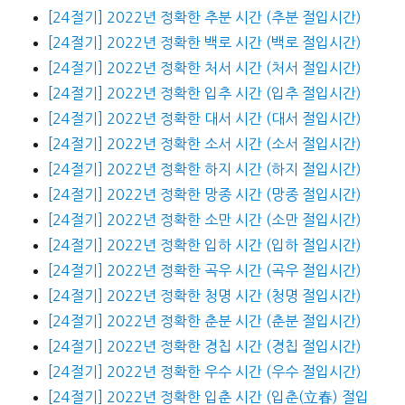
[24절기] 2022년 정확한 추분 시간 (추분 절입시간)
[24절기] 2022년 정확한 백로 시간 (백로 절입시간)
[24절기] 2022년 정확한 처서 시간 (처서 절입시간)
[24절기] 2022년 정확한 입추 시간 (입추 절입시간)
[24절기] 2022년 정확한 대서 시간 (대서 절입시간)
[24절기] 2022년 정확한 소서 시간 (소서 절입시간)
[24절기] 2022년 정확한 하지 시간 (하지 절입시간)
[24절기] 2022년 정확한 망종 시간 (망종 절입시간)
[24절기] 2022년 정확한 소만 시간 (소만 절입시간)
[24절기] 2022년 정확한 입하 시간 (입하 절입시간)
[24절기] 2022년 정확한 곡우 시간 (곡우 절입시간)
[24절기] 2022년 정확한 청명 시간 (청명 절입시간)
[24절기] 2022년 정확한 춘분 시간 (춘분 절입시간)
[24절기] 2022년 정확한 경칩 시간 (경칩 절입시간)
[24절기] 2022년 정확한 우수 시간 (우수 절입시간)
[24절기] 2022년 정확한 입춘 시간 (입춘(立春) 절입