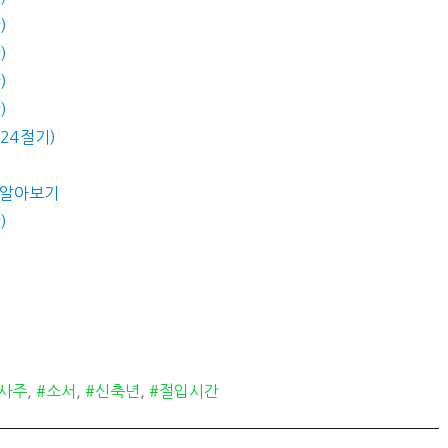
)
)
)
)
(24절기)
간 알아보기
)
#사주
,
#소서
,
#신축년
,
#절입시간