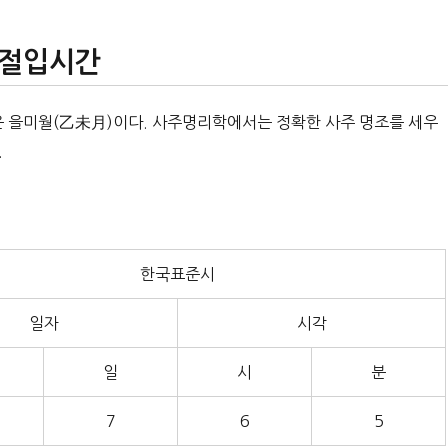
 절입시간
은 을미월(乙未月)이다. 사주명리학에서는 정확한 사주 명조를 세우
.
한국표준시
일자
시각
일
시
분
7
6
5