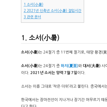
1
소서(小暑)
2
2021년 신축년 소서(小暑) 절입시간
3
관련 문서
소서(小暑)
는 24절기 중 11번째 절기로, 태양 황경(
소서(小暑)
는 24절기 중
와
사이
소서(小暑)
하지(夏至)
대서(大暑)
이다.
이다.
2021년 소서는 양력 7월 7일
소서는 이름 그대로 ‘작은 더위’라고 불린다. 중국에서
한국에서는 장마전선이 지나거나 장기간 머무르기 때문에
다고 한다.