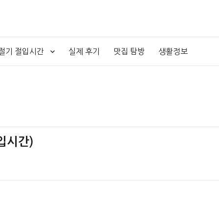
4절기 절입시간
실제 후기
맛집 탐방
생활정보
입시간)