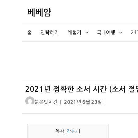
베베얌
홈
연락하기
체험기
국내여행
2
2021년 정확한 소서 시간 (소서 절
글
작
붉은맛치킨
2021년 6월 23일
쓴
성
이
일
자
목차
[
감추기
]