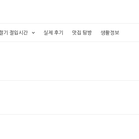
4절기 절입시간
실제 후기
맛집 탐방
생활정보