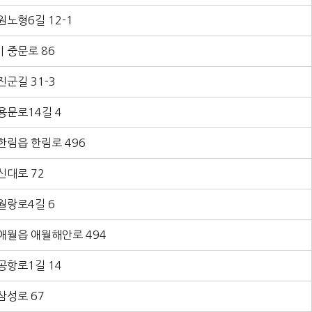
원노형6길 12-1
 중문로 86
진군길 31-3
용문로14길 4
한림읍 한림로 496
신대로 72
월랑로4길 6
애월읍 애월해안로 494
공항로1길 14
삼성로 67