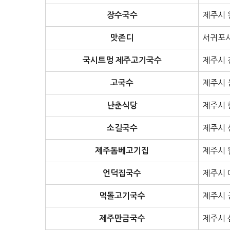
제주시 
장수국수
서귀포시
맛존디
제주시 
국시트멍 제주고기국수
제주시 
고국수
제주시 
난춘식당
제주시 
소길국수
제주시 
제주돔베고기집
제주시 
언덕집국수
제주시 
먹돌고기국수
제주시 
제주만금국수