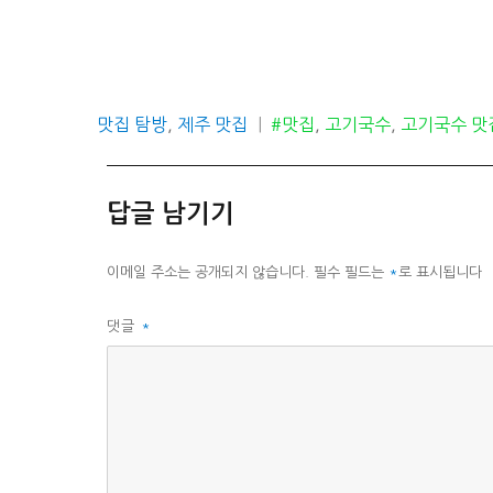
카
태
맛집 탐방
,
제주 맛집
#맛집
,
고기국수
,
고기국수 맛
테
그
고
리
답글 남기기
이메일 주소는 공개되지 않습니다.
필수 필드는
*
로 표시됩니다
댓글
*