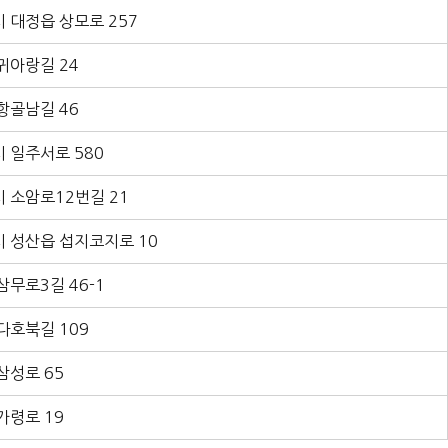
 대정읍 상모로 257
귀아랑길 24
항골남길 46
 일주서로 580
 소암로12번길 21
 성산읍 섭지코지로 10
삼무로3길 46-1
다호북길 109
삼성로 65
가령로 19