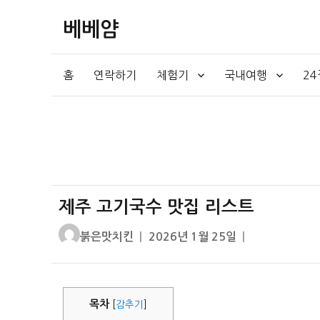
베베얌
홈
연락하기
체험기
국내여행
2
제주 고기국수 맛집 리스트
글
작
붉은맛치킨
2026년 1월 25일
쓴
성
이
일
자
목차
[
감추기
]