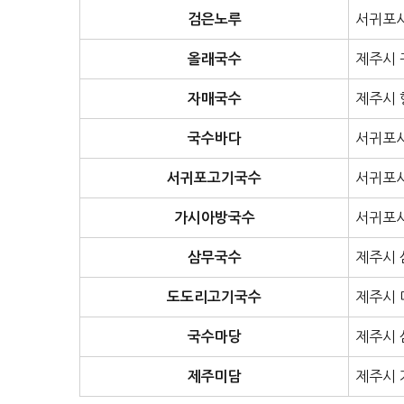
서귀포시
검은노루
제주시 
올래국수
제주시 
자매국수
서귀포시
국수바다
서귀포시
서귀포고기국수
서귀포시
가시아방국수
제주시 
삼무국수
제주시 
도도리고기국수
제주시 
국수마당
제주시 
제주미담