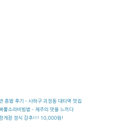
반 혼밥 후기 – 사하구 괴정동 대티역 맛집
전복뿔소라비빔밥 – 제주의 맛을 느끼다
게장 정식 강추!!! 10,000원!