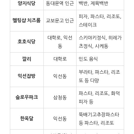
동대문역 인근
백반, 제육백반
양지식당
피자, 파스타, 리조또,
멜팅샵 치즈룸
교보문고 인근
스테이크
대학로, 익선
스키야키정식, 히레가
호호식당
동
츠정식, 사케동
대학로
인도 음식
깔리
부라타, 파스타, 리조
익선잡방
익선동
또 등 다양
파스타, 리조또, 화덕
슬로우파크
삼청동
피자 등
뚝배기고추장파스타
한옥달
익선동
등 파스타, 리조또