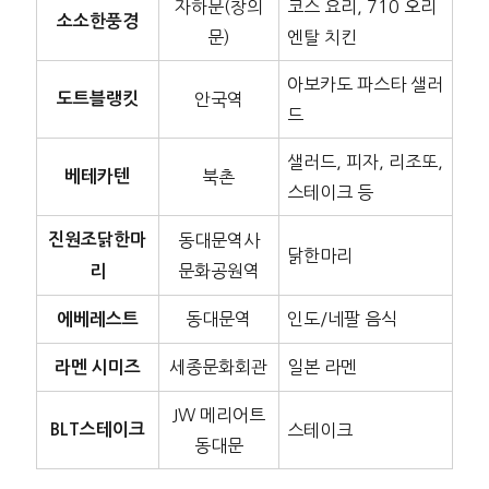
자하문(창의
코스 요리, 710 오리
소소한풍경
문)
엔탈 치킨
아보카도 파스타 샐러
도트블랭킷
안국역
드
샐러드, 피자, 리조또,
베테카텐
북촌
스테이크 등
진원조닭한마
동대문역사
닭한마리
문화공원역
리
동대문역
인도/네팔 음식
에베레스트
세종문화회관
일본 라멘
라멘 시미즈
JW 메리어트
BLT스테이크
스테이크
동대문