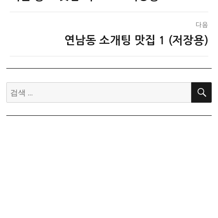
전
색
글:
다음
연남동 소개팅 맛집 1 (저장용)
다
음
글:
검
색: