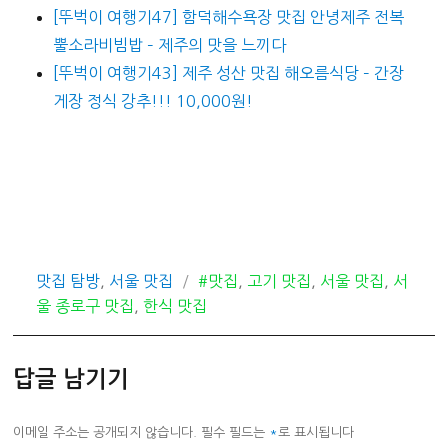
[뚜벅이 여행기47] 함덕해수욕장 맛집 안녕제주 전복
뿔소라비빔밥 – 제주의 맛을 느끼다
[뚜벅이 여행기43] 제주 성산 맛집 해오름식당 – 간장
게장 정식 강추!!! 10,000원!
카
태
맛집 탐방
,
서울 맛집
#맛집
,
고기 맛집
,
서울 맛집
,
서
테
그
울 종로구 맛집
,
한식 맛집
고
리
답글 남기기
이메일 주소는 공개되지 않습니다.
필수 필드는
*
로 표시됩니다