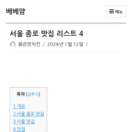
베베얌
메뉴
서울 종로 맛집 리스트 4
글
작
붉은맛치킨
2026년 1월 12일
쓴
성
이
일
자
목차
[
감추기
]
1
개요
2
서울 종로 맛집
3
서울 맛집
4
맛집