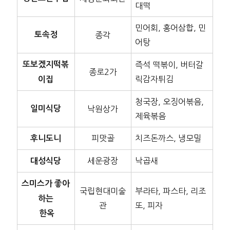
대떡
민어회, 홍어삼합, 민
토속정
종각
어탕
또보겠지떡볶
즉석 떡볶이, 버터갈
종로2가
릭감자튀김
이집
청국장, 오징어볶음,
일미식당
낙원상가
제육볶음
피맛골
치즈돈까스, 냉모밀
후니도니
세운광장
낙곱새
대성식당
스미스가 좋아
국립현대미술
부라타, 파스타, 리조
하는
관
또, 피자
한옥