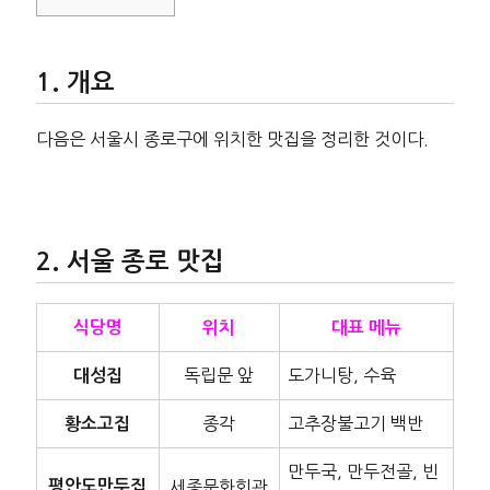
개요
다음은 서울시 종로구에 위치한 맛집을 정리한 것이다.
서울 종로 맛집
식당명
위치
대표 메뉴
독립문 앞
도가니탕, 수육
대성집
종각
고추장불고기 백반
황소고집
만두국, 만두전골, 빈
평안도만두집
세종문화회관