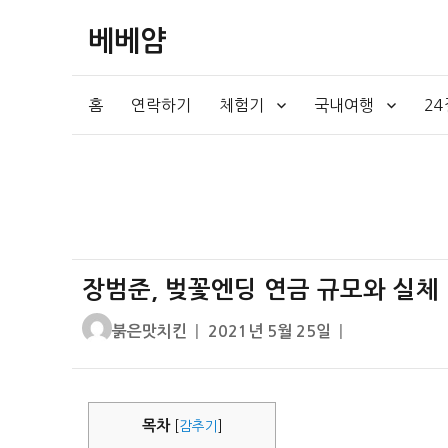
베베얌
홈
연락하기
체험기
국내여행
2
장범준, 벚꽃엔딩 연금 규모와 실체 
글
작
붉은맛치킨
2021년 5월 25일
쓴
성
이
일
자
목차
[
감추기
]