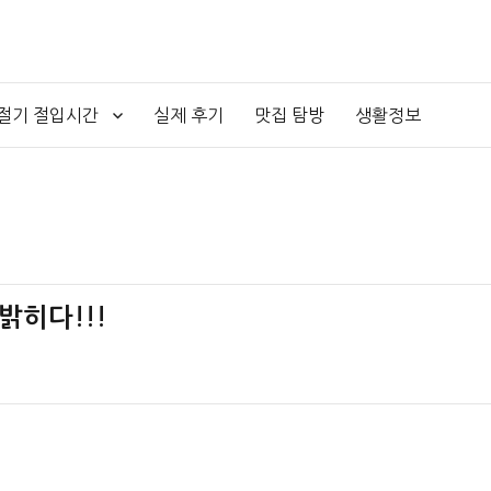
4절기 절입시간
실제 후기
맛집 탐방
생활정보
밝히다!!!