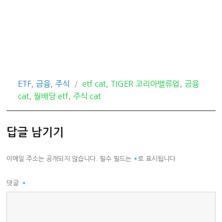
카
태
ETF
,
금융
,
주식
etf cat
,
TIGER 코리아밸류업
,
금융
테
그
cat
,
월배당 etf
,
주식 cat
고
리
답글 남기기
이메일 주소는 공개되지 않습니다.
필수 필드는
*
로 표시됩니다
댓글
*