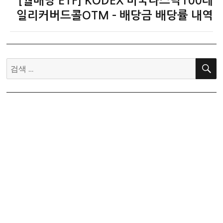
[월배당 ETF] KODEX 미국나스닥100데
다
음
일리커버드콜OTM – 배당금 배당률 내역
글:
검
색: