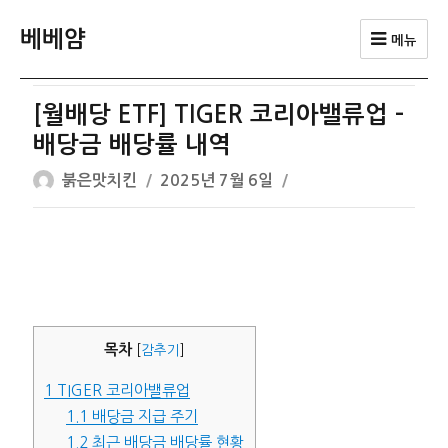
베베얌
메뉴
[월배당 ETF] TIGER 코리아밸류업 –
배당금 배당률 내역
글
작
붉은맛치킨
2025년 7월 6일
쓴
성
이
일
자
목차
[
감추기
]
1
TIGER 코리아밸류업
1.1
배당금 지급 주기
1.2
최근 배당금 배당률 현황