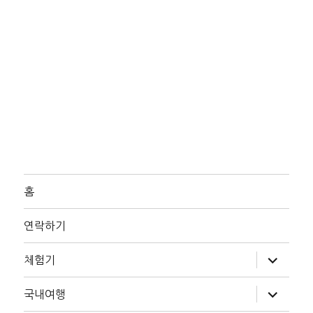
홈
연락하기
하
체험기
위
메
뉴
하
국내여행
확
위
장
메