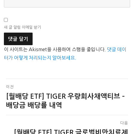
새 글 알림 이메일 받기
이 사이트는 Akismet을 사용하여 스팸을 줄입니다.
댓글 데이
터가 어떻게 처리되는지 알아보세요.
글
이전
[월배당 ETF] TIGER 우량회사채액티브 –
이
탐
전
배당금 배당률 내역
색
글:
다음
[월배당 ETF] TIGER 글로벌비만치료제
다