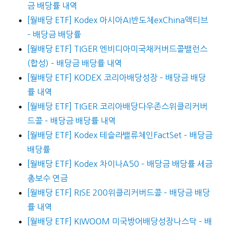
금 배당률 내역
[월배당 ETF] Kodex 아시아AI반도체exChina액티브
– 배당금 배당률
[월배당 ETF] TIGER 엔비디아미국채커버드콜밸런스
(합성) – 배당금 배당률 내역
[월배당 ETF] KODEX 코리아배당성장 – 배당금 배당
률 내역
[월배당 ETF] TIGER 코리아배당다우존스위클리커버
드콜 – 배당금 배당률 내역
[월배당 ETF] Kodex 테슬라밸류체인FactSet – 배당금
배당률
[월배당 ETF] Kodex 차이나A50 – 배당금 배당률 세금
총보수 연금
[월배당 ETF] RISE 200위클리커버드콜 – 배당금 배당
률 내역
[월배당 ETF] KIWOOM 미국방어배당성장나스닥 – 배