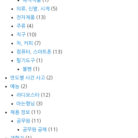
의류, 신발, 시계
(5)
전자제품
(13)
주류
(4)
직구
(10)
차, 커피
(7)
컴퓨터, 스마트폰
(13)
필기도구
(1)
볼펜
(1)
연도별 사건 사고
(2)
예능
(2)
라디오스타
(12)
아는형님
(3)
채용 정보
(11)
공무원
(11)
공무원 공채
(11)
체험기
(1)