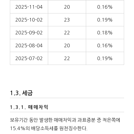
2025-11-04
20
0.16%
2025-10-02
23
0.19%
2025-09-02
22
0.18%
2025-08-04
20
0.16%
2025-07-02
22
0.19%
세금
매매차익
보유기간 동안 발생한 매매차익과 과표증분 중 적은쪽에
15.4%의 배당소득세를 원천징수한다.