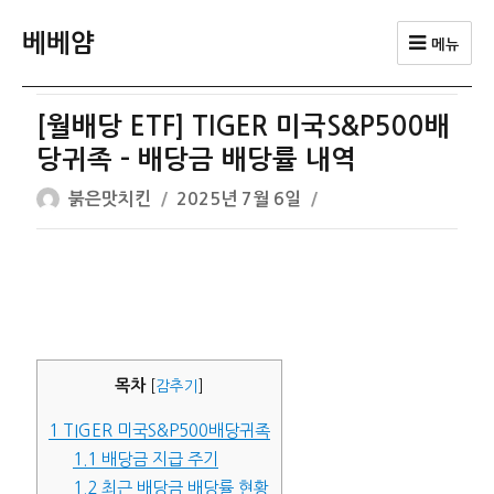
베베얌
메뉴
[월배당 ETF] TIGER 미국S&P500배
당귀족 – 배당금 배당률 내역
글
작
붉은맛치킨
2025년 7월 6일
쓴
성
이
일
자
목차
[
감추기
]
1
TIGER 미국S&P500배당귀족
1.1
배당금 지급 주기
1.2
최근 배당금 배당률 현황