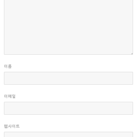
이름
이메일
웹사이트