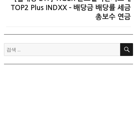
음
TOP2 Plus INDXX – 배당금 배당률 세금
글:
총보수 연금
검
색: