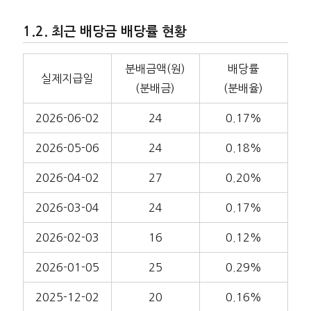
최근 배당금 배당률 현황
분배금액(원)
배당률
실제지급일
(분배금)
(분배율)
2026-06-02
24
0.17%
2026-05-06
24
0.18%
2026-04-02
27
0.20%
2026-03-04
24
0.17%
2026-02-03
16
0.12%
2026-01-05
25
0.29%
2025-12-02
20
0.16%