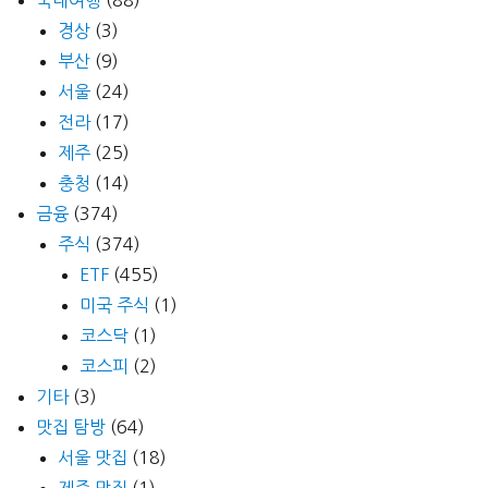
경상
(3)
부산
(9)
서울
(24)
전라
(17)
제주
(25)
충청
(14)
금융
(374)
주식
(374)
ETF
(455)
미국 주식
(1)
코스닥
(1)
코스피
(2)
기타
(3)
맛집 탐방
(64)
서울 맛집
(18)
제주 맛집
(1)