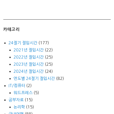
카테고리
24절기 절입시간
(177)
2021년 절입시간
(22)
2022년 절입시간
(25)
2023년 절입시간
(25)
2024년 절입시간
(24)
연도별 24절기 절입시간
(82)
IT/컴퓨터
(2)
워드프레스
(5)
공부자료
(15)
논리학
(15)
국내여행
(88)