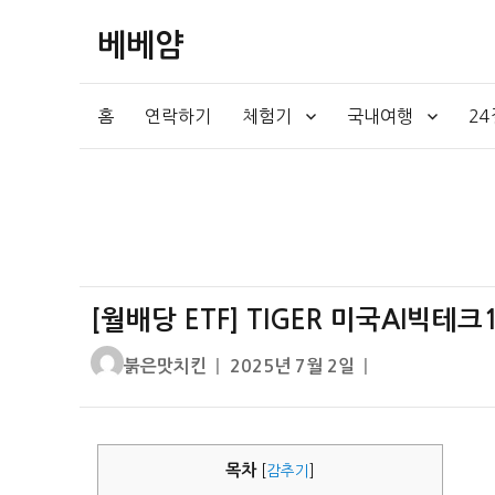
베베얌
홈
연락하기
체험기
국내여행
2
[월배당 ETF] TIGER 미국AI빅
글
작
붉은맛치킨
2025년 7월 2일
쓴
성
이
일
자
목차
[
감추기
]