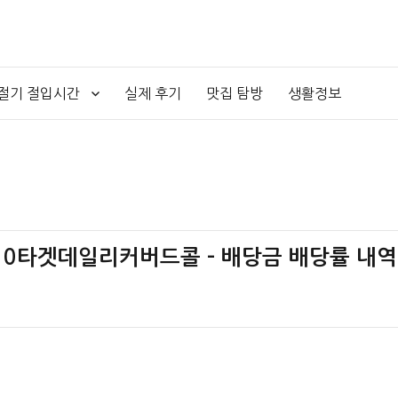
4절기 절입시간
실제 후기
맛집 탐방
생활정보
테크10타겟데일리커버드콜 – 배당금 배당률 내역