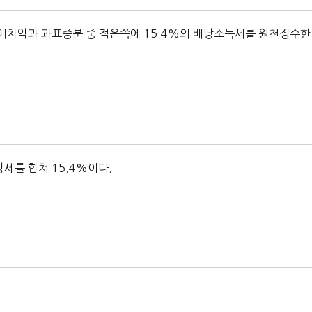
매매차익과 과표증분 중 적은쪽에 15.4%의 배당소득세를 원천징수한
를 합쳐 15.4%이다.