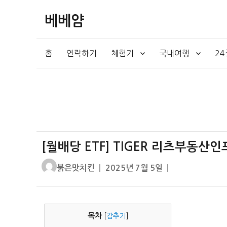
베베얌
홈
연락하기
체험기
국내여행
2
[월배당 ETF] TIGER 리츠부동산
글
작
붉은맛치킨
2025년 7월 5일
쓴
성
이
일
자
목차
[
감추기
]