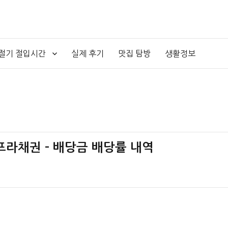
4절기 절입시간
실제 후기
맛집 탐방
생활정보
인프라채권 – 배당금 배당률 내역