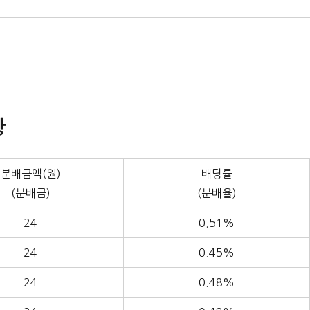
황
분배금액(원)
배당률
(분배금)
(분배율)
24
0.51%
24
0.45%
24
0.48%