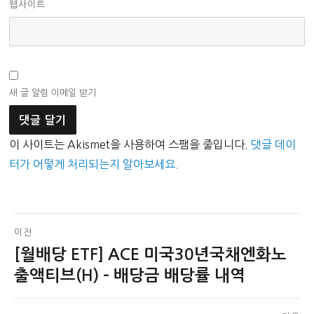
웹사이트
새 글 알림 이메일 받기
이 사이트는 Akismet을 사용하여 스팸을 줄입니다.
댓글 데이
터가 어떻게 처리되는지 알아보세요.
글
이전
[월배당 ETF] ACE 미국30년국채엔화노
이
탐
전
출액티브(H) – 배당금 배당률 내역
색
글: