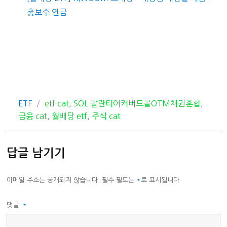
총보수 연금
카
태
ETF
etf cat
,
SOL 팔란티어커버드콜OTM채권혼합
,
테
그
금융 cat
,
월배당 etf
,
주식 cat
고
리
답글 남기기
이메일 주소는 공개되지 않습니다.
필수 필드는
*
로 표시됩니다
댓글
*