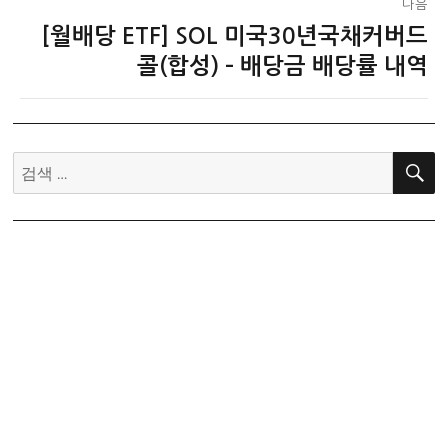
다음
[월배당 ETF] SOL 미국30년국채커버드
다
음
콜(합성) – 배당금 배당률 내역
글:
검
색: