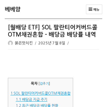
베베얌
메뉴
[월배당 ETF] SOL 팔란티어커버드콜
OTM채권혼합 – 배당금 배당률 내역
글
작
붉은맛치킨
2025년 7월 8일
쓴
성
이
일
자
목차
[
감추기
]
1
SOL 팔란티어커버드콜OTM채권혼합
1.1
배당금 지급 주기
1.2
최근 배당금 배당률 현황