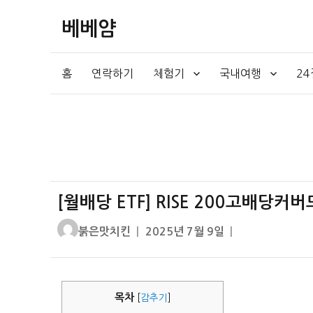
베베얌
홈
연락하기
체험기
국내여행
2
[월배당 ETF] RISE 200고배당커
글
작
붉은맛치킨
2025년 7월 9일
쓴
성
이
일
자
목차
[
감추기
]