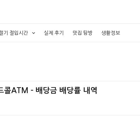
4절기 절입시간
실제 후기
맛집 탐방
생활정보
버드콜ATM – 배당금 배당률 내역