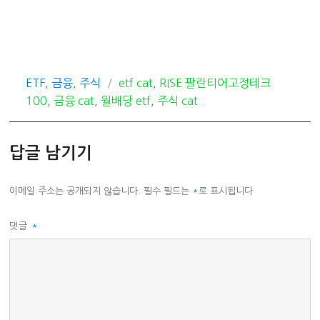
카
태
ETF
,
금융
,
주식
etf cat
,
RISE 팔란티어고정테크
테
그
100
,
금융 cat
,
월배당 etf
,
주식 cat
고
리
답글 남기기
이메일 주소는 공개되지 않습니다.
필수 필드는
*
로 표시됩니다
댓글
*