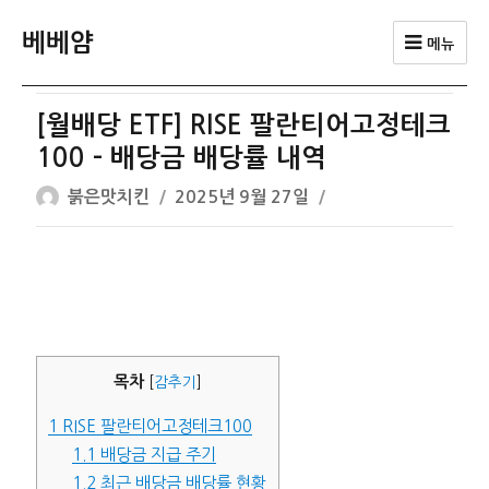
베베얌
메뉴
[월배당 ETF] RISE 팔란티어고정테크
100 – 배당금 배당률 내역
글
작
붉은맛치킨
2025년 9월 27일
쓴
성
이
일
자
목차
[
감추기
]
1
RISE 팔란티어고정테크100
1.1
배당금 지급 주기
1.2
최근 배당금 배당률 현황