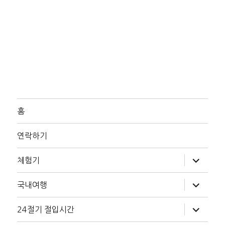
홈
연락하기
하
체험기
위
메
뉴
하
국내여행
확
위
장
메
뉴
하
24절기 절입시간
확
위
장
메