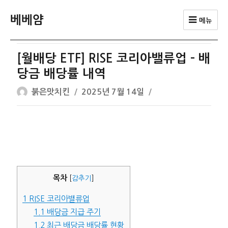
베베얌
메뉴
[월배당 ETF] RISE 코리아밸류업 – 배
당금 배당률 내역
글
작
붉은맛치킨
2025년 7월 14일
쓴
성
이
일
자
목차
[
감추기
]
1
RISE 코리아밸류업
1.1
배당금 지급 주기
1.2
최근 배당금 배당률 현황