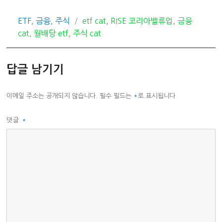
카
태
ETF
,
금융
,
주식
etf cat
,
RISE 코리아밸류업
,
금융
테
그
cat
,
월배당 etf
,
주식 cat
고
리
답글 남기기
이메일 주소는 공개되지 않습니다.
필수 필드는
*
로 표시됩니다
댓글
*