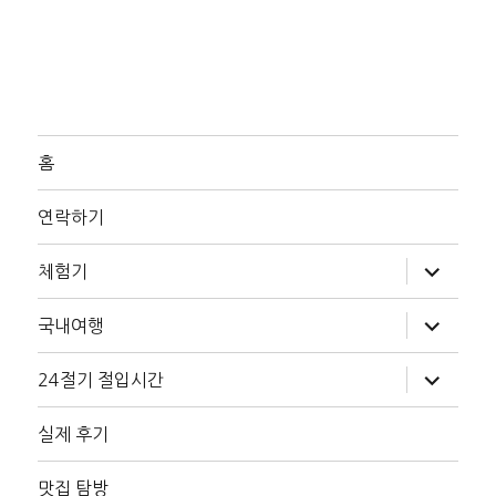
홈
연락하기
하
체험기
위
메
뉴
하
국내여행
확
위
장
메
뉴
하
24절기 절입시간
확
위
장
메
뉴
실제 후기
확
장
맛집 탐방