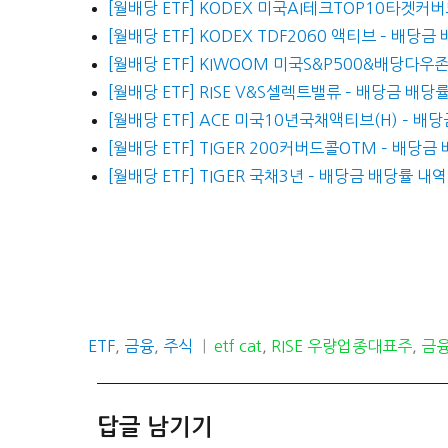
[월배당 ETF] KODEX 미국AI테크TOP10타겟커
[월배당 ETF] KODEX TDF2060 액티브 – 배당
[월배당 ETF] KIWOOM 미국S&P500&배당다
[월배당 ETF] RISE V&S셀렉트밸류 – 배당금 배
[월배당 ETF] ACE 미국10년국채액티브(H) – 배
[월배당 ETF] TIGER 200커버드콜OTM – 배당
[월배당 ETF] TIGER 국채3년 – 배당금 배당률 내역
카
태
ETF
,
금융
,
주식
etf cat
,
RISE 우량업종대표주
,
금융
테
그
고
리
답글 남기기