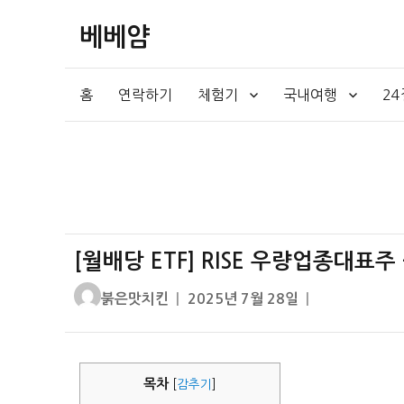
베베얌
홈
연락하기
체험기
국내여행
2
[월배당 ETF] RISE 우량업종대표
글
작
붉은맛치킨
2025년 7월 28일
쓴
성
이
일
자
목차
[
감추기
]