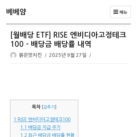
베베얌
메뉴
[월배당 ETF] RISE 엔비디아고정테크
100 – 배당금 배당률 내역
글
작
붉은맛치킨
2025년 9월 27일
쓴
성
이
일
자
목차
[
감추기
]
1
RISE 엔비디아고정테크100
1.1
배당금 지급 주기
1.2
최근 배당금 배당률 현황