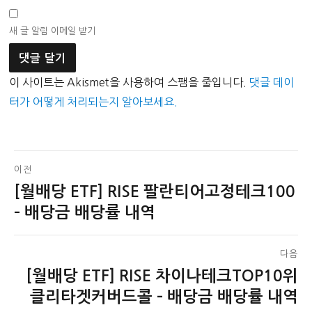
새 글 알림 이메일 받기
이 사이트는 Akismet을 사용하여 스팸을 줄입니다.
댓글 데이
터가 어떻게 처리되는지 알아보세요.
글
이전
[월배당 ETF] RISE 팔란티어고정테크100
이
탐
전
– 배당금 배당률 내역
색
글:
다음
[월배당 ETF] RISE 차이나테크TOP10위
다
음
클리타겟커버드콜 – 배당금 배당률 내역