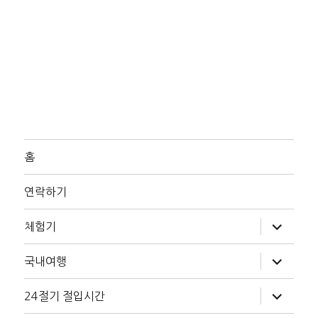
홈
연락하기
하
체험기
위
메
뉴
하
국내여행
확
위
장
메
뉴
하
24절기 절입시간
확
위
장
메