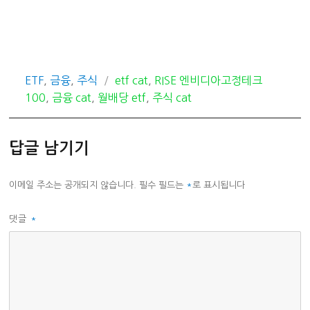
카
태
ETF
,
금융
,
주식
etf cat
,
RISE 엔비디아고정테크
테
그
100
,
금융 cat
,
월배당 etf
,
주식 cat
고
리
답글 남기기
이메일 주소는 공개되지 않습니다.
필수 필드는
*
로 표시됩니다
댓글
*