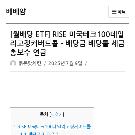
베베얌
메뉴
[월배당 ETF] RISE 미국테크100데일
리고정커버드콜 – 배당금 배당률 세금
총보수 연금
글
작
붉은맛치킨
2025년 7월 9일
쓴
성
이
일
자
목차
[
감추기
]
1
RISE 미국테크100데일리고정커버드콜
1.1
배당금 지급 주기