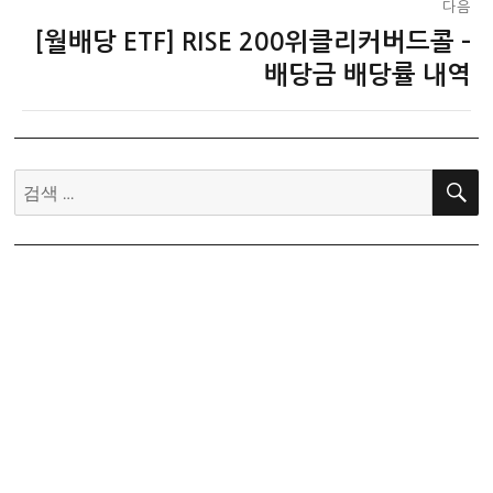
다음
[월배당 ETF] RISE 200위클리커버드콜 –
다
음
배당금 배당률 내역
글:
검
색: