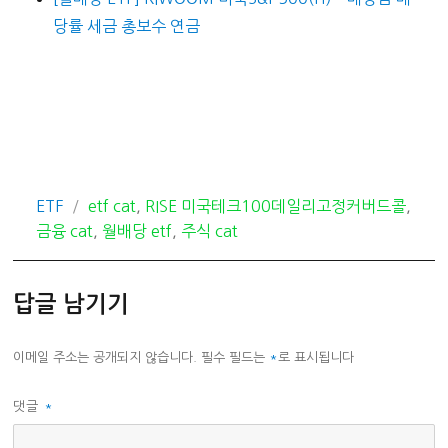
당률 세금 총보수 연금
카
태
ETF
etf cat
,
RISE 미국테크100데일리고정커버드콜
,
테
그
금융 cat
,
월배당 etf
,
주식 cat
고
리
답글 남기기
이메일 주소는 공개되지 않습니다.
필수 필드는
*
로 표시됩니다
댓글
*