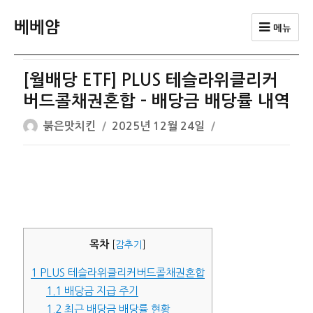
베베얌
메뉴
[월배당 ETF] PLUS 테슬라위클리커
버드콜채권혼합 – 배당금 배당률 내역
글
작
붉은맛치킨
2025년 12월 24일
쓴
성
이
일
자
목차
[
감추기
]
1
PLUS 테슬라위클리커버드콜채권혼합
1.1
배당금 지급 주기
1.2
최근 배당금 배당률 현황