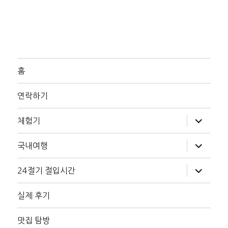
홈
연락하기
하
체험기
위
메
뉴
하
국내여행
확
위
장
메
뉴
하
24절기 절입시간
확
위
장
메
뉴
실제 후기
확
장
맛집 탐방