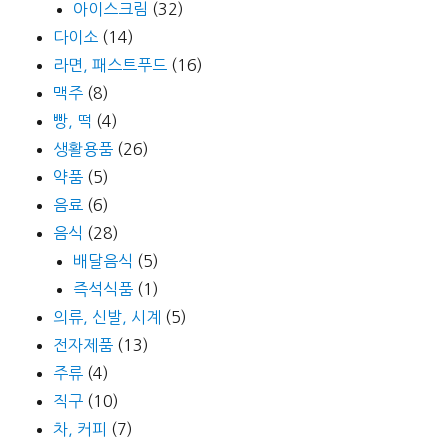
아이스크림
(32)
다이소
(14)
라면, 패스트푸드
(16)
맥주
(8)
빵, 떡
(4)
생활용품
(26)
약품
(5)
음료
(6)
음식
(28)
배달음식
(5)
즉석식품
(1)
의류, 신발, 시계
(5)
전자제품
(13)
주류
(4)
직구
(10)
차, 커피
(7)