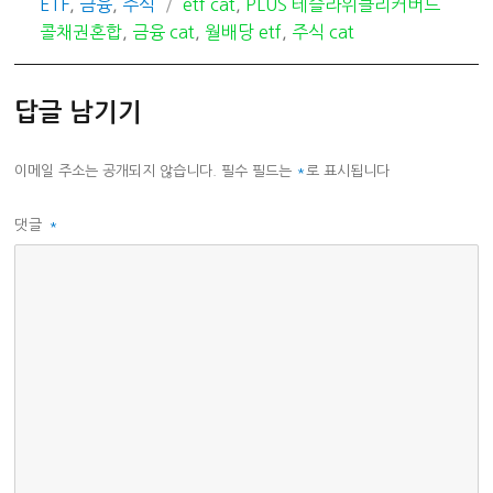
카
태
ETF
,
금융
,
주식
etf cat
,
PLUS 테슬라위클리커버드
테
그
콜채권혼합
,
금융 cat
,
월배당 etf
,
주식 cat
고
리
답글 남기기
이메일 주소는 공개되지 않습니다.
필수 필드는
*
로 표시됩니다
댓글
*