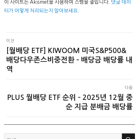
이 사이트는 Akismet을 사용하여 스팸을 줄입니다.
댓글 데이
터가 어떻게 처리되는지 알아보세요.
글
이전
[월배당 ETF] KIWOOM 미국S&P500&
이
탐
전
배당다우존스비중전환 – 배당금 배당률 내
색
글:
역
다음
PLUS 월배당 ETF 순위 – 2025년 12월 중
다
음
순 지급 분배금 배당률
글:
검