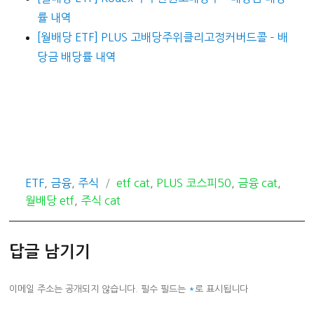
률 내역
[월배당 ETF] PLUS 고배당주위클리고정커버드콜 – 배
당금 배당률 내역
카
태
ETF
,
금융
,
주식
etf cat
,
PLUS 코스피50
,
금융 cat
,
테
그
월배당 etf
,
주식 cat
고
리
답글 남기기
이메일 주소는 공개되지 않습니다.
필수 필드는
*
로 표시됩니다