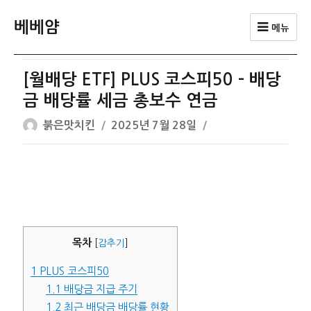
베베얌
메뉴
[월배당 ETF] PLUS 코스피50 – 배당
금 배당률 세금 총보수 연금
글
작
붉은맛치킨
2025년 7월 28일
쓴
성
이
일
자
목차
[
감추기
]
1
PLUS 코스피50
1.1
배당금 지급 주기
1.2
최근 배당금 배당률 현황