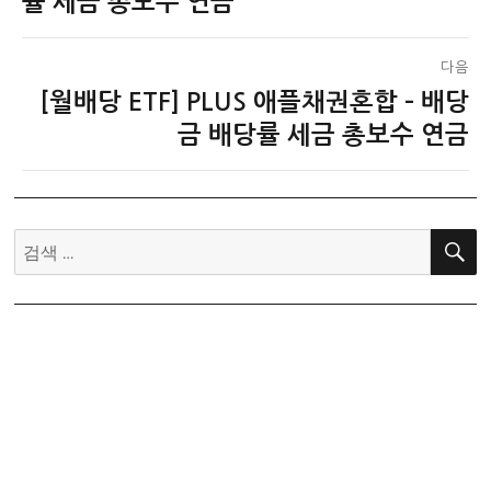
률 세금 총보수 연금
색
글:
다음
[월배당 ETF] PLUS 애플채권혼합 – 배당
다
음
금 배당률 세금 총보수 연금
글:
검
색: