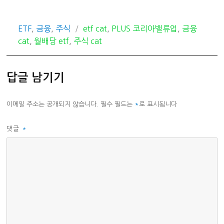
카
태
ETF
,
금융
,
주식
etf cat
,
PLUS 코리아밸류업
,
금융
테
그
cat
,
월배당 etf
,
주식 cat
고
리
답글 남기기
이메일 주소는 공개되지 않습니다.
필수 필드는
*
로 표시됩니다
댓글
*