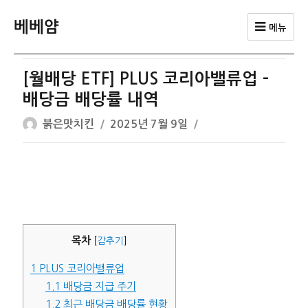
베베얌
메뉴
[월배당 ETF] PLUS 코리아밸류업 –
배당금 배당률 내역
글
작
붉은맛치킨
2025년 7월 9일
쓴
성
이
일
자
목차
[
감추기
]
1
PLUS 코리아밸류업
1.1
배당금 지급 주기
1.2
최근 배당금 배당률 현황