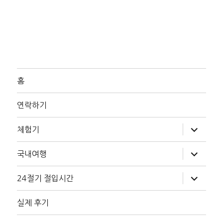
홈
연락하기
하
체험기
위
메
뉴
하
국내여행
확
위
장
메
뉴
하
24절기 절입시간
확
위
장
메
뉴
실제 후기
확
장