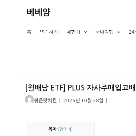
베베얌
홈
연락하기
체험기
국내여행
2
[월배당 ETF] PLUS 자사주매입고
글
작
붉은맛치킨
2025년 10월 28일
쓴
성
이
일
자
목차
[
감추기
]