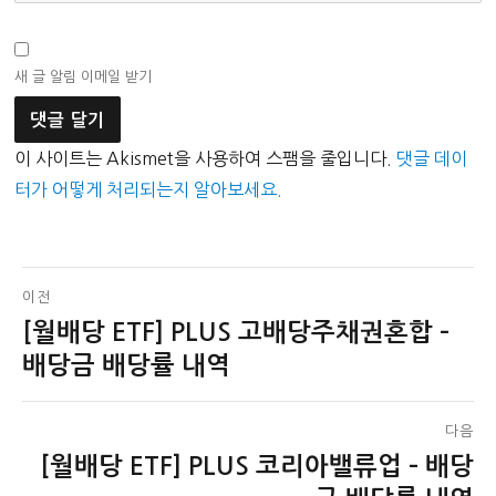
새 글 알림 이메일 받기
이 사이트는 Akismet을 사용하여 스팸을 줄입니다.
댓글 데이
터가 어떻게 처리되는지 알아보세요.
글
이전
[월배당 ETF] PLUS 고배당주채권혼합 –
이
탐
전
배당금 배당률 내역
색
글:
다음
[월배당 ETF] PLUS 코리아밸류업 – 배당
다