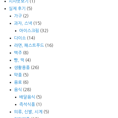
시사엿보기
(1)
실제 후기
(5)
가구
(2)
과자, 스낵
(15)
아이스크림
(32)
다이소
(14)
라면, 패스트푸드
(16)
맥주
(8)
빵, 떡
(4)
생활용품
(26)
약품
(5)
음료
(6)
음식
(28)
배달음식
(5)
즉석식품
(1)
의류, 신발, 시계
(5)