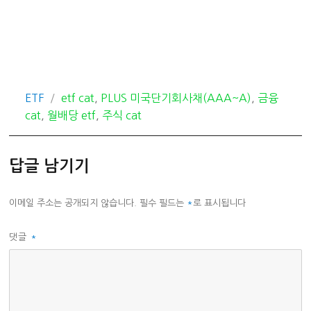
카
태
ETF
etf cat
,
PLUS 미국단기회사채(AAA~A)
,
금융
테
그
cat
,
월배당 etf
,
주식 cat
고
리
답글 남기기
이메일 주소는 공개되지 않습니다.
필수 필드는
*
로 표시됩니다
댓글
*