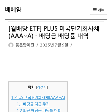
베베얌
메뉴
[월배당 ETF] PLUS 미국단기회사채
(AAA~A) – 배당금 배당률 내역
글
작
붉은맛치킨
2025년 7월 9일
쓴
성
이
일
자
목차
[
감추기
]
1
PLUS 미국단기회사채(AAA~A)
1.1
배당금 지급 주기
1.2
최근 배당금 배당률 현황