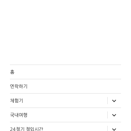
홈
연락하기
하
체험기
위
메
뉴
하
국내여행
확
위
장
메
뉴
하
24절기 절입시간