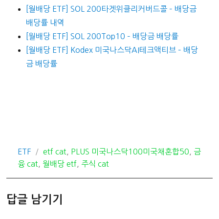
[월배당 ETF] SOL 200타겟위클리커버드콜 – 배당금
배당률 내역
[월배당 ETF] SOL 200Top10 – 배당금 배당률
[월배당 ETF] Kodex 미국나스닥AI테크액티브 – 배당
금 배당률
카
태
ETF
etf cat
,
PLUS 미국나스닥100미국채혼합50
,
금
테
그
융 cat
,
월배당 etf
,
주식 cat
고
리
답글 남기기