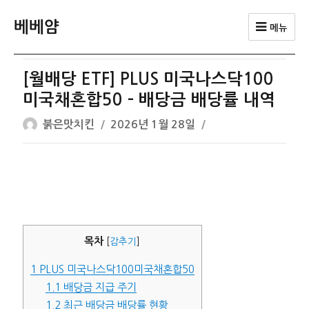
베베얌
메뉴
[월배당 ETF] PLUS 미국나스닥100
미국채혼합50 – 배당금 배당률 내역
글
작
붉은맛치킨
2026년 1월 28일
쓴
성
이
일
자
목차
[
감추기
]
1
PLUS 미국나스닥100미국채혼합50
1.1
배당금 지급 주기
1.2
최근 배당금 배당률 현황