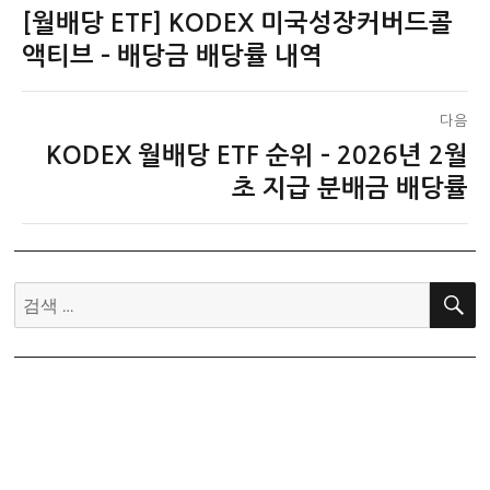
[월배당 ETF] KODEX 미국성장커버드콜
이
탐
전
액티브 – 배당금 배당률 내역
색
글:
다음
KODEX 월배당 ETF 순위 – 2026년 2월
다
음
초 지급 분배금 배당률
글:
검
색: