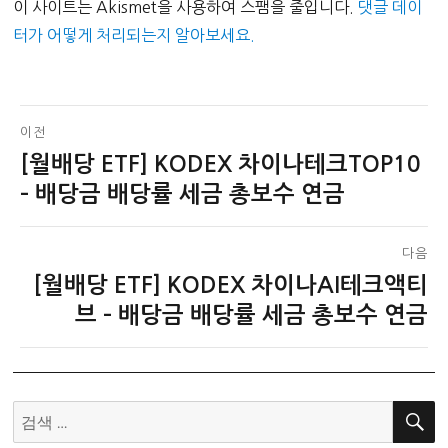
이 사이트는 Akismet을 사용하여 스팸을 줄입니다.
댓글 데이
터가 어떻게 처리되는지 알아보세요.
글
이전
[월배당 ETF] KODEX 차이나테크TOP10
이
탐
전
– 배당금 배당률 세금 총보수 연금
색
글:
다음
[월배당 ETF] KODEX 차이나AI테크액티
다
음
브 – 배당금 배당률 세금 총보수 연금
글:
검
색: