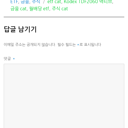
카
태
ETF
,
금융
,
주식
etf cat
,
Kodex TDF2060 액티브
,
테
그
금융 cat
,
월배당 etf
,
주식 cat
고
리
답글 남기기
이메일 주소는 공개되지 않습니다.
필수 필드는
*
로 표시됩니다
댓글
*