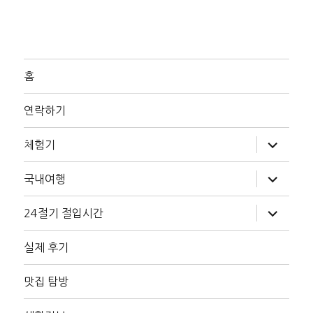
홈
연락하기
하
체험기
위
메
뉴
하
국내여행
확
위
장
메
뉴
하
24절기 절입시간
확
위
장
메
뉴
실제 후기
확
장
맛집 탐방