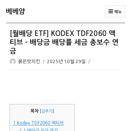
베베얌
메뉴
[월배당 ETF] KODEX TDF2060 액
티브 – 배당금 배당률 세금 총보수 연
금
글
작
붉은맛치킨
2025년 10월 29일
쓴
성
이
일
자
목차
[
감추기
]
1
Kodex TDF2060 액티브
1.1
배당금 지급 주기