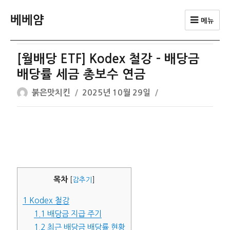
베베얌
메뉴
[월배당 ETF] Kodex 철강 – 배당금
배당률 세금 총보수 연금
글
작
붉은맛치킨
2025년 10월 29일
쓴
성
이
일
자
목차
[
감추기
]
1
Kodex 철강
1.1
배당금 지급 주기
1.2
최근 배당금 배당률 현황