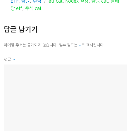
카
태
ETF
,
금융
,
주식
etf cat
,
Kodex 철강
,
금융 cat
,
월배
테
그
당 etf
,
주식 cat
고
리
답글 남기기
이메일 주소는 공개되지 않습니다.
필수 필드는
*
로 표시됩니다
댓글
*