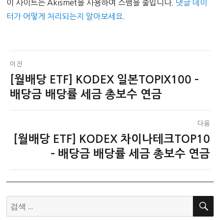
이 사이트는 Akismet을 사용하여 스팸을 줄입니다.
댓글 데이
터가 어떻게 처리되는지 알아보세요.
글
이전
[월배당 ETF] KODEX 일본TOPIX100 –
이
탐
전
배당금 배당률 세금 총보수 연금
색
글:
다음
[월배당 ETF] KODEX 차이나테크TOP10
다
음
– 배당금 배당률 세금 총보수 연금
글:
검
색: