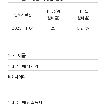
배당금(원)
배당률
실제지급일
(분배금)
(분배율)
2025-11-04
25
0.21%
세금
매매차익
비과세이다.
배당소득세