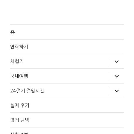
홈
연락하기
하
체험기
위
메
뉴
하
국내여행
확
위
장
메
뉴
하
24절기 절입시간
확
위
장
메
뉴
실제 후기
확
장
맛집 탐방