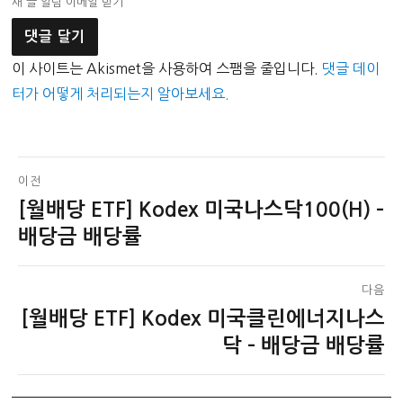
새 글 알림 이메일 받기
이 사이트는 Akismet을 사용하여 스팸을 줄입니다.
댓글 데이
터가 어떻게 처리되는지 알아보세요.
글
이전
[월배당 ETF] Kodex 미국나스닥100(H) –
이
탐
전
배당금 배당률
색
글:
다음
[월배당 ETF] Kodex 미국클린에너지나스
다
음
닥 – 배당금 배당률
글: