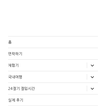
홈
연락하기
하
체험기
위
메
뉴
하
국내여행
확
위
장
메
뉴
하
24절기 절입시간
확
위
장
메
뉴
실제 후기
확