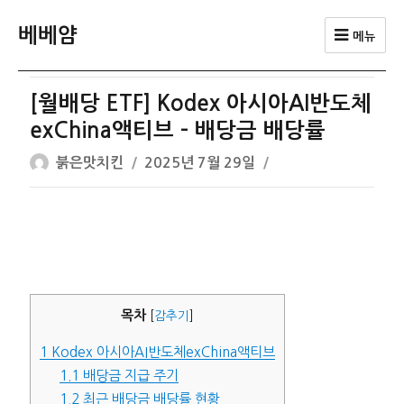
베베얌
메뉴
[월배당 ETF] Kodex 아시아AI반도체
exChina액티브 – 배당금 배당률
글
작
붉은맛치킨
2025년 7월 29일
쓴
성
이
일
자
목차
[
감추기
]
1
Kodex 아시아AI반도체exChina액티브
1.1
배당금 지급 주기
1.2
최근 배당금 배당률 현황