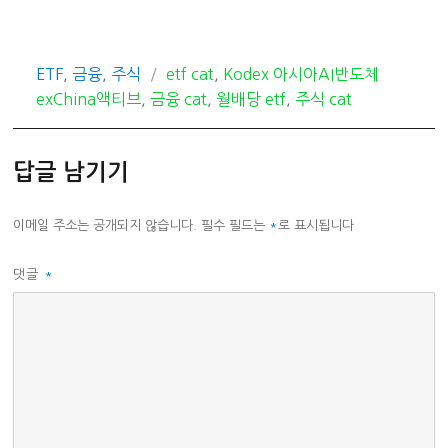
카
태
ETF
,
금융
,
주식
etf cat
,
Kodex 아시아AI반도체
테
그
exChina액티브
,
금융 cat
,
월배당 etf
,
주식 cat
고
리
답글 남기기
이메일 주소는 공개되지 않습니다.
필수 필드는
*
로 표시됩니다
댓글
*