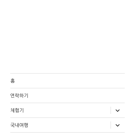
홈
연락하기
하
체험기
위
메
뉴
하
국내여행
확
위
장
메