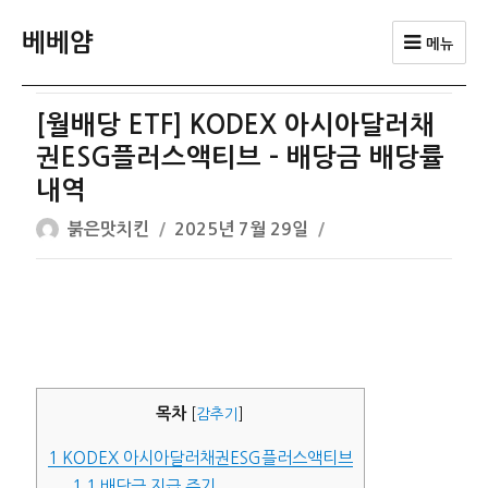
베베얌
메뉴
[월배당 ETF] KODEX 아시아달러채
권ESG플러스액티브 – 배당금 배당률
내역
글
작
붉은맛치킨
2025년 7월 29일
쓴
성
이
일
자
목차
[
감추기
]
1
KODEX 아시아달러채권ESG플러스액티브
1.1
배당금 지급 주기