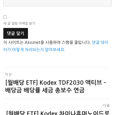
새 글 알림 이메일 받기
이 사이트는 Akismet을 사용하여 스팸을 줄입니다.
댓글 데이
터가 어떻게 처리되는지 알아보세요.
글
이전
[월배당 ETF] Kodex TDF2030 액티브 –
이
탐
전
배당금 배당률 세금 총보수 연금
색
글:
다음
[월배당 ETF] Kodex 차이나휴머노이드로
다