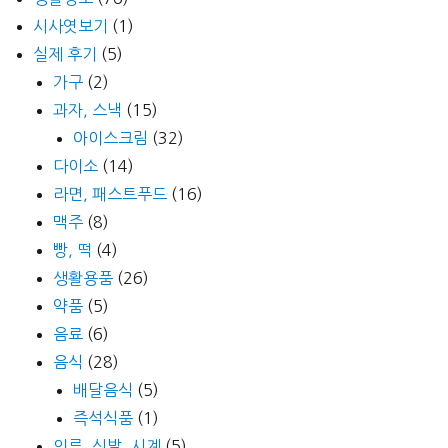
시사엿보기
(1)
실제 후기
(5)
가구
(2)
과자, 스낵
(15)
아이스크림
(32)
다이소
(14)
라면, 패스트푸드
(16)
맥주
(8)
빵, 떡
(4)
생활용품
(26)
약품
(5)
음료
(6)
음식
(28)
배달음식
(5)
즉석식품
(1)
의류, 신발, 시계
(5)