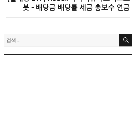
음
봇 – 배당금 배당률 세금 총보수 연금
글:
검
색: