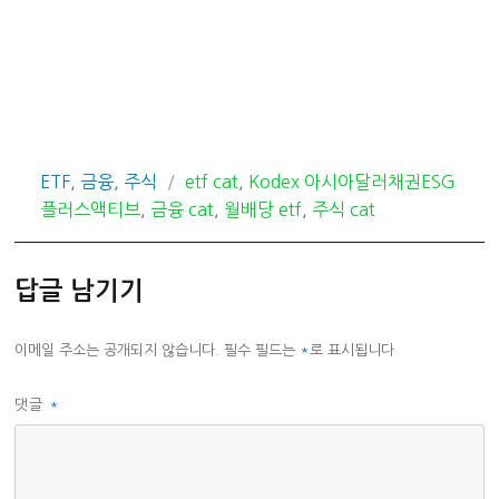
카
태
ETF
,
금융
,
주식
etf cat
,
Kodex 아시아달러채권ESG
테
그
플러스액티브
,
금융 cat
,
월배당 etf
,
주식 cat
고
리
답글 남기기
이메일 주소는 공개되지 않습니다.
필수 필드는
*
로 표시됩니다
댓글
*