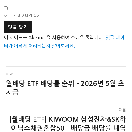
새 글 알림 이메일 받기
이 사이트는 Akismet을 사용하여 스팸을 줄입니다.
댓글 데이
터가 어떻게 처리되는지 알아보세요.
글
이전
월배당 ETF 배당률 순위 – 2026년 5월 초
이
탐
전
지급
색
글:
다음
[월배당 ETF] KIWOOM 삼성전자&SK하
다
음
이닉스채권혼합50 – 배당금 배당률 내역