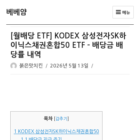
베베얌
메뉴
[월배당 ETF] KODEX 삼성전자SK하
이닉스채권혼합50 ETF – 배당금 배
당률 내역
글
작
붉은맛치킨
2026년 5월 13일
쓴
성
이
일
자
목차
[
감추기
]
1
KODEX 삼성전자SK하이닉스채권혼합50
1.1
배당금 지급 주기