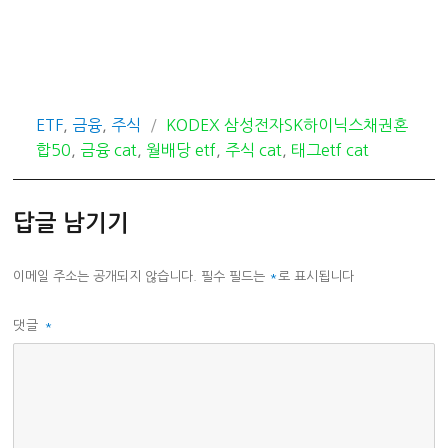
카
태
ETF
,
금융
,
주식
KODEX 삼성전자SK하이닉스채권혼
테
그
합50
,
금융 cat
,
월배당 etf
,
주식 cat
,
태그etf cat
고
리
답글 남기기
이메일 주소는 공개되지 않습니다.
필수 필드는
*
로 표시됩니다
댓글
*