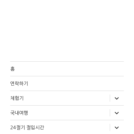
홈
연락하기
하
체험기
위
메
뉴
하
국내여행
확
위
장
메
뉴
하
24절기 절입시간
확
위