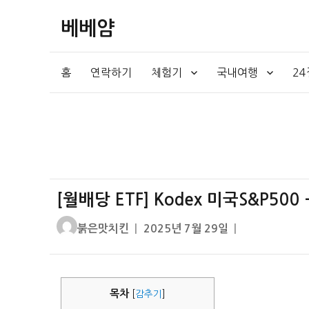
베베얌
홈
연락하기
체험기
국내여행
2
[월배당 ETF] Kodex 미국S&P5
글
작
붉은맛치킨
2025년 7월 29일
쓴
성
이
일
자
목차
[
감추기
]