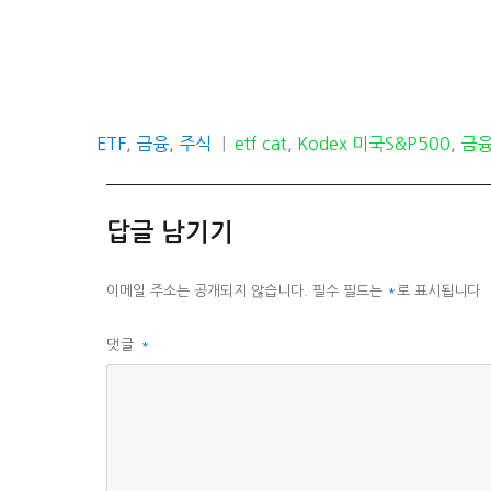
카
태
ETF
,
금융
,
주식
etf cat
,
Kodex 미국S&P500
,
금융
테
그
고
리
답글 남기기
이메일 주소는 공개되지 않습니다.
필수 필드는
*
로 표시됩니다
댓글
*