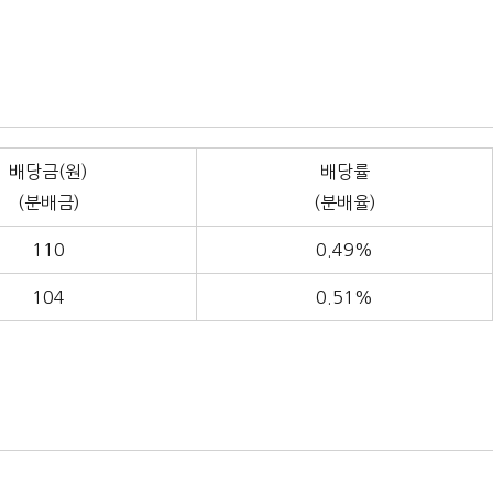
배당금(원)
배당률
(분배금)
(분배율)
110
0.49%
104
0.51%