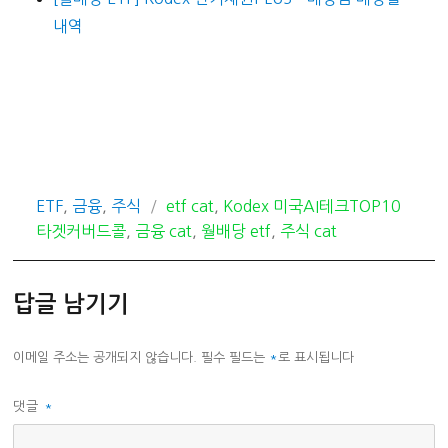
내역
카
태
ETF
,
금융
,
주식
etf cat
,
Kodex 미국AI테크TOP10
테
그
타겟커버드콜
,
금융 cat
,
월배당 etf
,
주식 cat
고
리
답글 남기기
이메일 주소는 공개되지 않습니다.
필수 필드는
*
로 표시됩니다
댓글
*