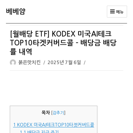
베베얌
메뉴
[월배당 ETF] KODEX 미국AI테크
TOP10타겟커버드콜 – 배당금 배당
률 내역
글
작
붉은맛치킨
2025년 7월 6일
쓴
성
이
일
자
목차
[
감추기
]
1
KODEX 미국AI테크TOP10타겟커버드콜
1.1
배당금 지급 주기