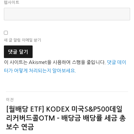
웹사이트
새 글 알림 이메일 받기
이 사이트는 Akismet을 사용하여 스팸을 줄입니다.
댓글 데이
터가 어떻게 처리되는지 알아보세요.
글
이전
[월배당 ETF] KODEX 미국S&P500데일
이
탐
전
리커버드콜OTM – 배당금 배당률 세금 총
색
글:
보수 연금