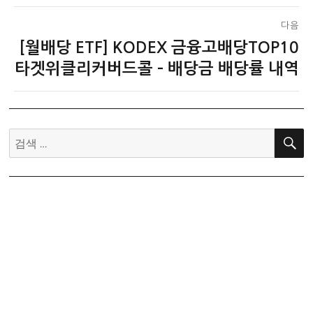
다음
[월배당 ETF] KODEX 금융고배당TOP10
다
음
타겟위클리커버드콜 – 배당금 배당률 내역
글:
검
색: