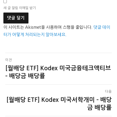
새 글 알림 이메일 받기
이 사이트는 Akismet을 사용하여 스팸을 줄입니다.
댓글 데이
터가 어떻게 처리되는지 알아보세요.
글
이전
[월배당 ETF] Kodex 미국금융테크액티브
이
탐
전
– 배당금 배당률
색
글:
다음
[월배당 ETF] Kodex 미국서학개미 – 배당
다
음
금 배당률
글: