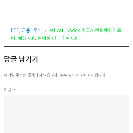
카
태
ETF
,
금융
,
주식
etf cat
,
Kodex 미국AI전력핵심인프
테
그
라
,
금융 cat
,
월배당 etf
,
주식 cat
고
리
답글 남기기
이메일 주소는 공개되지 않습니다.
필수 필드는
*
로 표시됩니다
댓글
*