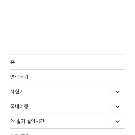
홈
연락하기
하
체험기
위
메
뉴
하
국내여행
확
위
장
메
뉴
하
24절기 절입시간
확
위
장
메
뉴