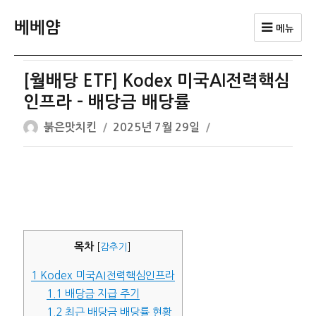
베베얌
메뉴
[월배당 ETF] Kodex 미국AI전력핵심
인프라 – 배당금 배당률
글
작
붉은맛치킨
2025년 7월 29일
쓴
성
이
일
자
목차
[
감추기
]
1
Kodex 미국AI전력핵심인프라
1.1
배당금 지급 주기
1.2
최근 배당금 배당률 현황