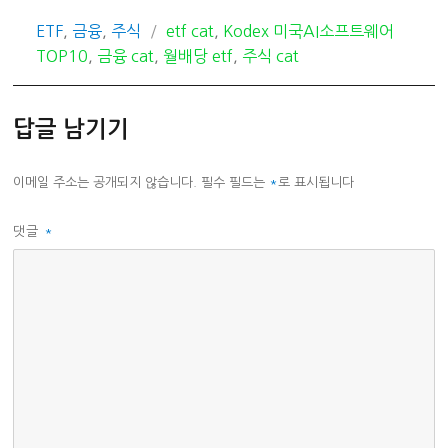
카
태
ETF
,
금융
,
주식
etf cat
,
Kodex 미국AI소프트웨어
테
그
TOP10
,
금융 cat
,
월배당 etf
,
주식 cat
고
리
답글 남기기
이메일 주소는 공개되지 않습니다.
필수 필드는
*
로 표시됩니다
댓글
*