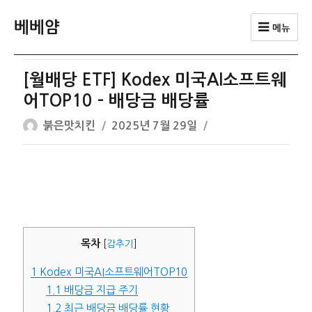
베베얌
메뉴
[월배당 ETF] Kodex 미국AI소프트웨
어TOP10 – 배당금 배당률
글
작
붉은맛치킨
2025년 7월 29일
쓴
성
이
일
자
목차
[
감추기
]
1
Kodex 미국AI소프트웨어TOP10
1.1
배당금 지급 주기
1.2
최근 배당금 배당률 현황