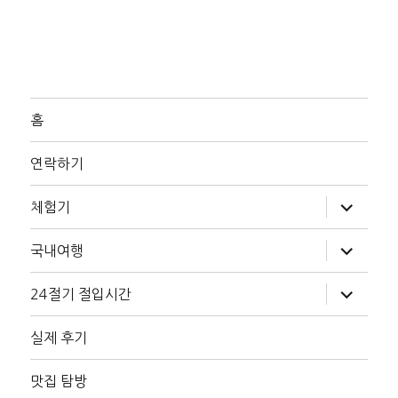
홈
연락하기
하
체험기
위
메
뉴
하
국내여행
확
위
장
메
뉴
하
24절기 절입시간
확
위
장
메
뉴
실제 후기
확
장
맛집 탐방