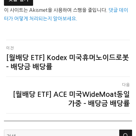
이 사이트는 Akismet을 사용하여 스팸을 줄입니다.
댓글 데이
터가 어떻게 처리되는지 알아보세요.
글
이전
[월배당 ETF] Kodex 미국휴머노이드로봇
이
탐
전
– 배당금 배당률
색
글:
다음
[월배당 ETF] ACE 미국WideMoat동일
다
음
가중 – 배당금 배당률
글:
검