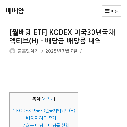
베베얌
메뉴
[월배당 ETF] KODEX 미국30년국채
액티브(H) – 배당금 배당률 내역
글
작
붉은맛치킨
2025년 7월 7일
쓴
성
이
일
자
목차
[
감추기
]
1
KODEX 미국30년국채액티브(H)
1.1
배당금 지급 주기
1.2
최근 배당금 배당률 현황