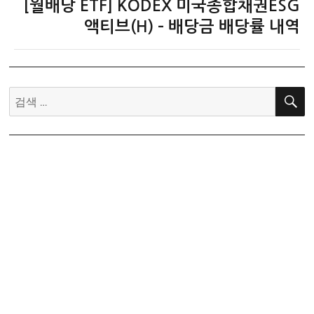
[월배당 ETF] KODEX 미국종합채권ESG
다
음
액티브(H) – 배당금 배당률 내역
글:
검
색: