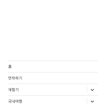
홈
연락하기
하
체험기
위
메
뉴
하
국내여행
확
위