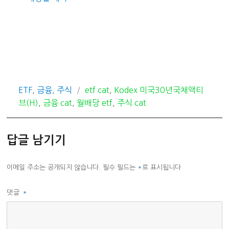
카
태
ETF
,
금융
,
주식
etf cat
,
Kodex 미국30년국채액티
테
그
브(H)
,
금융 cat
,
월배당 etf
,
주식 cat
고
리
답글 남기기
이메일 주소는 공개되지 않습니다.
필수 필드는
*
로 표시됩니다
댓글
*