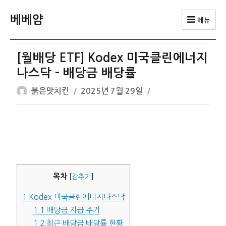
베베얌
메뉴
[월배당 ETF] Kodex 미국클린에너지
나스닥 – 배당금 배당률
글
작
붉은맛치킨
2025년 7월 29일
쓴
성
이
일
자
목차
[
감추기
]
1
Kodex 미국클린에너지나스닥
1.1
배당금 지급 주기
1.2
최근 배당금 배당률 현황