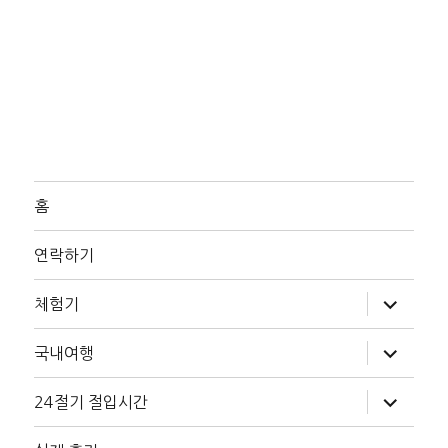
홈
연락하기
하
체험기
위
메
뉴
하
국내여행
확
위
장
메
뉴
하
24절기 절입시간
확
위
장
메
뉴