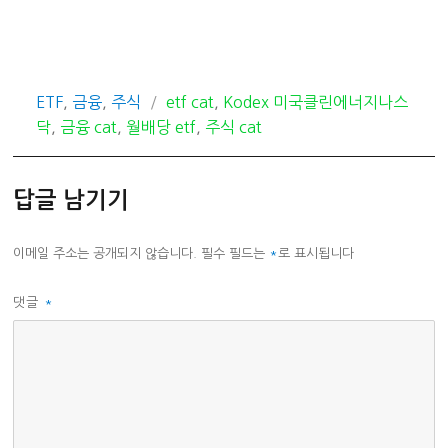
카
태
ETF
,
금융
,
주식
etf cat
,
Kodex 미국클린에너지나스
테
그
닥
,
금융 cat
,
월배당 etf
,
주식 cat
고
리
답글 남기기
이메일 주소는 공개되지 않습니다.
필수 필드는
*
로 표시됩니다
댓글
*