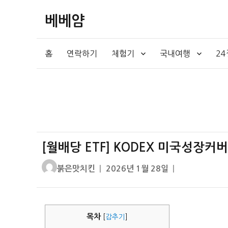
베베얌
홈
연락하기
체험기
국내여행
2
[월배당 ETF] KODEX 미국성장
글
작
붉은맛치킨
2026년 1월 28일
쓴
성
이
일
자
목차
[
감추기
]