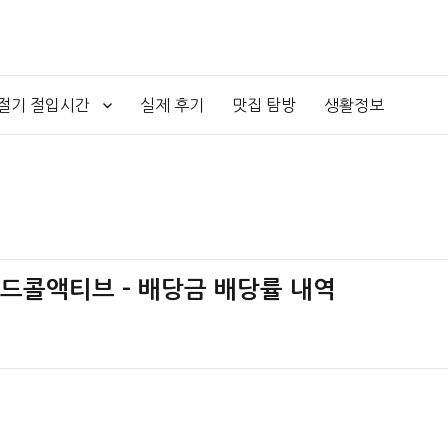
4절기 절입시간
실제 후기
맛집 탐방
생활정보
커버드콜액티브 – 배당금 배당률 내역