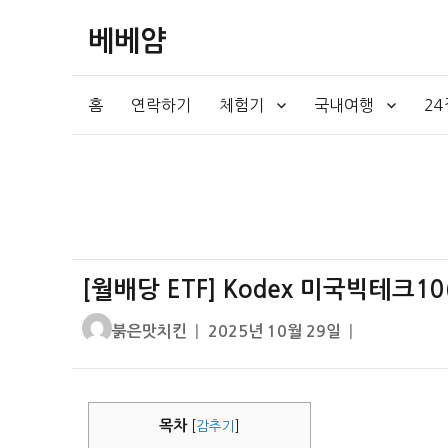
베베얌
홈
연락하기
체험기
국내여행
2
[월배당 ETF] Kodex 미국빅테크10
글
작
붉은맛치킨
2025년 10월 29일
쓴
성
이
일
자
목차
[
감추기
]