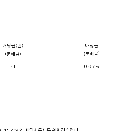
배당금(원)
배당률
(분배금)
(분배율)
31
0.05%
 15.4%의 배당소득세를 원천징수한다.