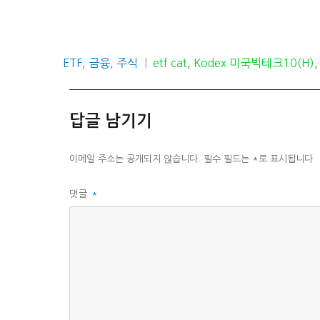
카
태
ETF
,
금융
,
주식
etf cat
,
Kodex 미국빅테크10(H)
테
그
고
리
답글 남기기
이메일 주소는 공개되지 않습니다.
필수 필드는
*
로 표시됩니다
댓글
*