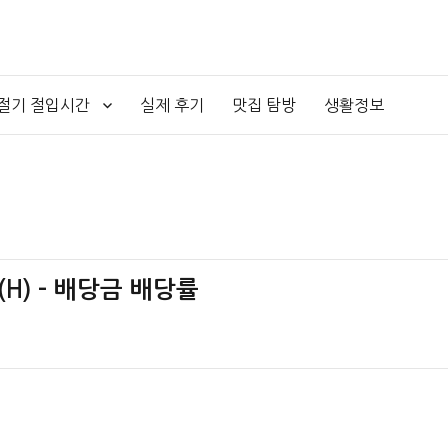
4절기 절입시간
실제 후기
맛집 탐방
생활정보
(H) – 배당금 배당률