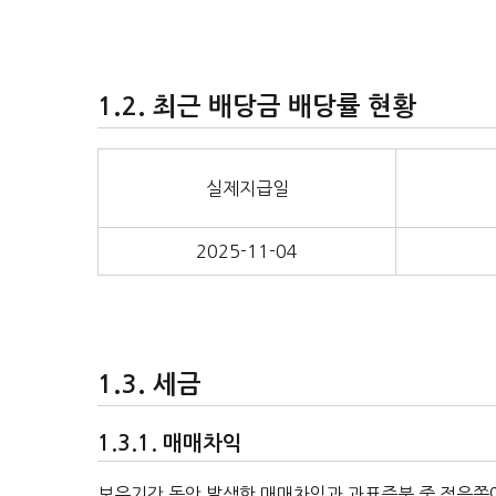
최근 배당금 배당률 현황
실제지급일
2025-11-04
세금
매매차익
보유기간 동안 발생한 매매차익과 과표증분 중 적은쪽에