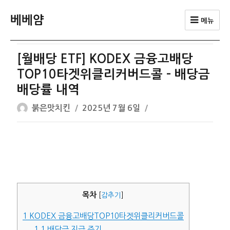
베베얌
메뉴
[월배당 ETF] KODEX 금융고배당
TOP10타겟위클리커버드콜 – 배당금
배당률 내역
글
작
붉은맛치킨
2025년 7월 6일
쓴
성
이
일
자
목차
[
감추기
]
1
KODEX 금융고배당TOP10타겟위클리커버드콜
1.1
배당금 지급 주기