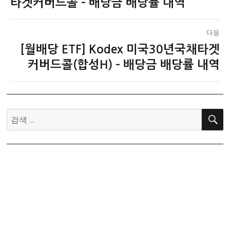
전
타겟커버드콜 – 배당금 배당률 내역
색
글:
다음
[월배당 ETF] Kodex 미국30년국채타겟
다
음
커버드콜(합성H) – 배당금 배당률 내역
글:
검
색: