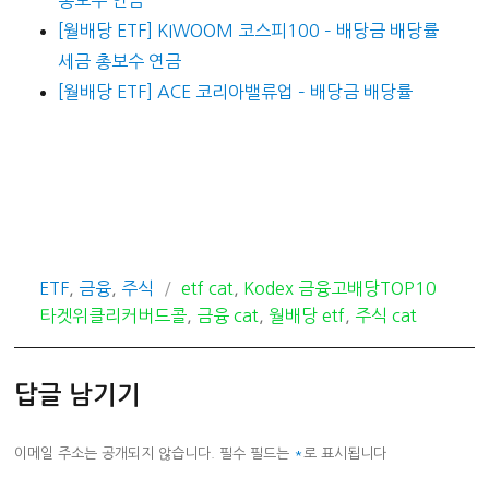
총보수 연금
[월배당 ETF] KIWOOM 코스피100 – 배당금 배당률
세금 총보수 연금
[월배당 ETF] ACE 코리아밸류업 – 배당금 배당률
카
태
ETF
,
금융
,
주식
etf cat
,
Kodex 금융고배당TOP10
테
그
타겟위클리커버드콜
,
금융 cat
,
월배당 etf
,
주식 cat
고
리
답글 남기기
이메일 주소는 공개되지 않습니다.
필수 필드는
*
로 표시됩니다