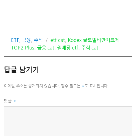
카
태
ETF
,
금융
,
주식
etf cat
,
Kodex 글로벌비만치료제
테
그
TOP2 Plus
,
금융 cat
,
월배당 etf
,
주식 cat
고
리
답글 남기기
이메일 주소는 공개되지 않습니다.
필수 필드는
*
로 표시됩니다
댓글
*