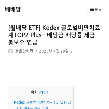
베베얌
메뉴
[월배당 ETF] Kodex 글로벌비만치료
제TOP2 Plus – 배당금 배당률 세금
총보수 연금
글
작
붉은맛치킨
2025년 7월 29일
쓴
성
이
일
자
목차
[
감추기
]
1
Kodex 글로벌비만치료제TOP2 Plus
1.1
배당금 지급 주기