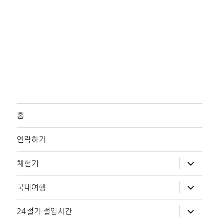
홈
연락하기
하
체험기
위
메
뉴
하
국내여행
확
위
장
메
뉴
하
24절기 절입시간
확
위