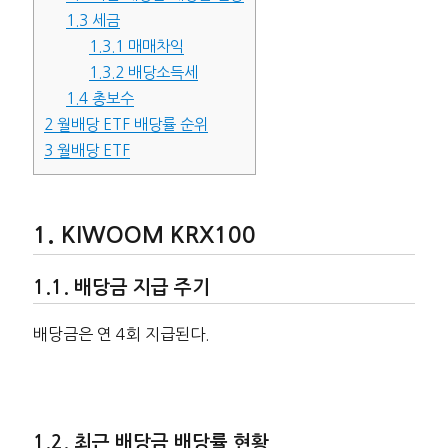
1.3
세금
1.3.1
매매차익
1.3.2
배당소득세
1.4
총보수
2
월배당 ETF 배당률 순위
3
월배당 ETF
KIWOOM KRX100
배당금 지급 주기
배당금은 연 4회 지급된다.
최근 배당금 배당률 현황