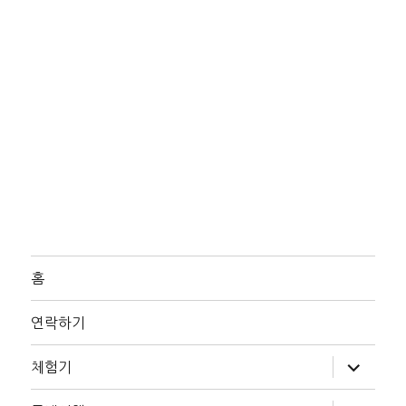
홈
연락하기
하
체험기
위
메
뉴