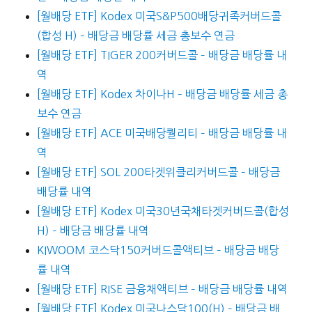
[월배당 ETF] Kodex 미국S&P500배당귀족커버드콜
(합성 H) – 배당금 배당률 세금 총보수 연금
[월배당 ETF] TIGER 200커버드콜 – 배당금 배당률 내
역
[월배당 ETF] Kodex 차이나H – 배당금 배당률 세금 총
보수 연금
[월배당 ETF] ACE 미국배당퀄리티 – 배당금 배당률 내
역
[월배당 ETF] SOL 200타겟위클리커버드콜 – 배당금
배당률 내역
[월배당 ETF] Kodex 미국30년국채타겟커버드콜(합성
H) – 배당금 배당률 내역
KIWOOM 코스닥150커버드콜액티브 – 배당금 배당
률 내역
[월배당 ETF] RISE 금융채액티브 – 배당금 배당률 내역
[월배당 ETF] Kodex 미국나스닥100(H) – 배당금 배