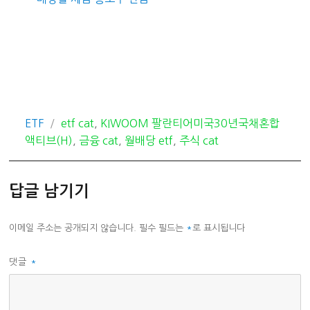
카
태
ETF
etf cat
,
KIWOOM 팔란티어미국30년국채혼합
테
그
액티브(H)
,
금융 cat
,
월배당 etf
,
주식 cat
고
리
답글 남기기
이메일 주소는 공개되지 않습니다.
필수 필드는
*
로 표시됩니다
댓글
*