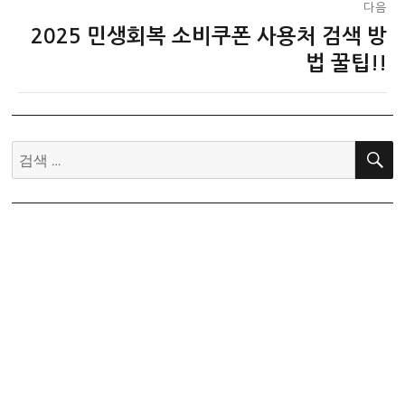
다음
2025 민생회복 소비쿠폰 사용처 검색 방
다
음
법 꿀팁!!
글:
검
색: