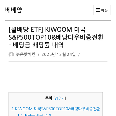
베베얌
메뉴
[월배당 ETF] KIWOOM 미국
S&P500TOP10&배당다우비중전환
– 배당금 배당률 내역
글
작
붉은맛치킨
2025년 12월 24일
쓴
성
이
일
자
목차
[
감추기
]
1
KIWOOM 미국S&P500TOP10&배당다우비중전환
1.1
배당금 지급 주기