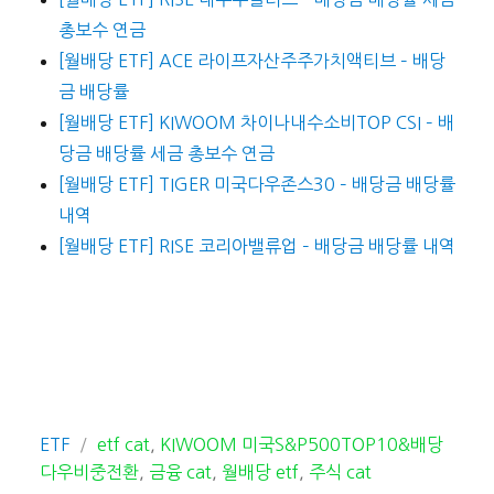
총보수 연금
[월배당 ETF] ACE 라이프자산주주가치액티브 – 배당
금 배당률
[월배당 ETF] KIWOOM 차이나내수소비TOP CSI – 배
당금 배당률 세금 총보수 연금
[월배당 ETF] TIGER 미국다우존스30 – 배당금 배당률
내역
[월배당 ETF] RISE 코리아밸류업 – 배당금 배당률 내역
카
태
ETF
etf cat
,
KIWOOM 미국S&P500TOP10&배당
테
그
다우비중전환
,
금융 cat
,
월배당 etf
,
주식 cat