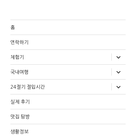
홈
연락하기
하
체험기
위
메
뉴
하
국내여행
확
위
장
메
뉴
하
24절기 절입시간
확
위
장
메
뉴
실제 후기
확
장
맛집 탐방
생활정보