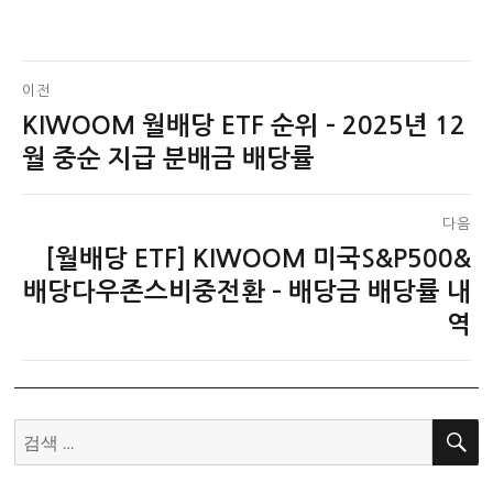
글
이전
KIWOOM 월배당 ETF 순위 – 2025년 12
이
탐
전
월 중순 지급 분배금 배당률
색
글:
다음
[월배당 ETF] KIWOOM 미국S&P500&
다
음
배당다우존스비중전환 – 배당금 배당률 내
글:
역
검
색: