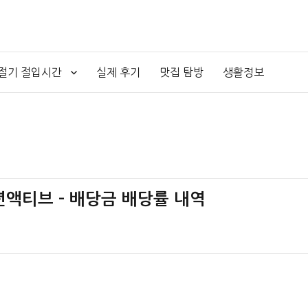
4절기 절입시간
실제 후기
맛집 탐방
생활정보
0년액티브 – 배당금 배당률 내역