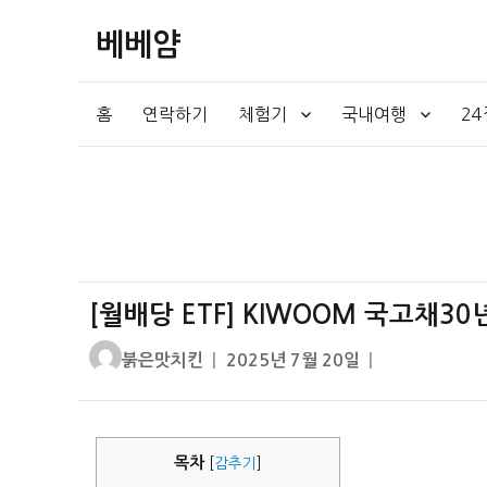
베베얌
홈
연락하기
체험기
국내여행
2
[월배당 ETF] KIWOOM 국고채3
글
작
붉은맛치킨
2025년 7월 20일
쓴
성
이
일
자
목차
[
감추기
]