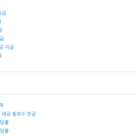
지급
급
급
지급
당금 지급
급
내역
당률 세금 총보수 연금
배당률
배당률