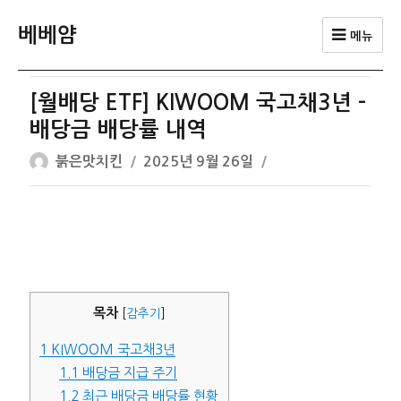
베베얌
메뉴
[월배당 ETF] KIWOOM 국고채3년 –
배당금 배당률 내역
글
작
붉은맛치킨
2025년 9월 26일
쓴
성
이
일
자
목차
[
감추기
]
1
KIWOOM 국고채3년
1.1
배당금 지급 주기
1.2
최근 배당금 배당률 현황