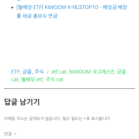
[월배당 ETF] KIWOOM K-테크TOP10 – 배당금 배당
률 세금 총보수 연금
카
태
ETF
,
금융
,
주식
etf cat
,
KIWOOM 국고채3년
,
금융
테
그
cat
,
월배당 etf
,
주식 cat
고
리
답글 남기기
이메일 주소는 공개되지 않습니다.
필수 필드는
*
로 표시됩니다
댓글
*