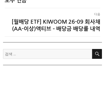
보수 연금
다음
[월배당 ETF] KIWOOM 26-09 회사채
다
음
(AA-이상)액티브 – 배당금 배당률 내역
글:
검
색: