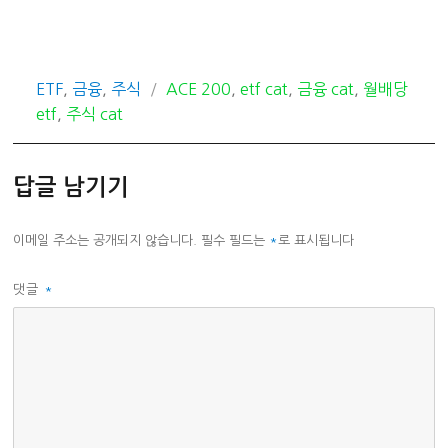
카
태
ETF
,
금융
,
주식
ACE 200
,
etf cat
,
금융 cat
,
월배당
테
그
etf
,
주식 cat
고
리
답글 남기기
이메일 주소는 공개되지 않습니다.
필수 필드는
*
로 표시됩니다
댓글
*