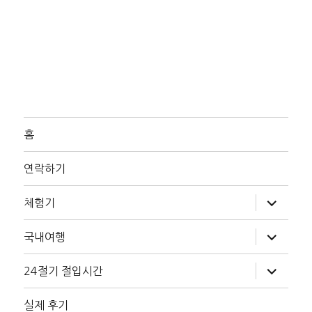
홈
연락하기
하
체험기
위
메
뉴
하
국내여행
확
위
장
메
뉴
하
24절기 절입시간
확
위
장
메
뉴
실제 후기
확