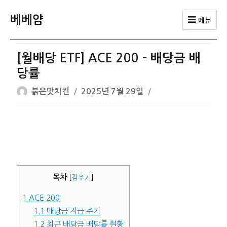
베베얌
메뉴
[월배당 ETF] ACE 200 – 배당금 배
당률
글
작
붉은맛치킨
2025년 7월 29일
쓴
성
이
일
자
목차
[
감추기
]
1
ACE 200
1.1
배당금 지급 주기
1.2
최근 배당금 배당률 현황