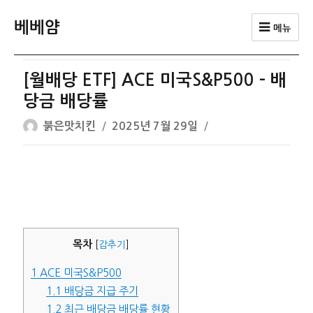
베베얌
메뉴
[월배당 ETF] ACE 미국S&P500 – 배
당금 배당률
글
작
붉은맛치킨
2025년 7월 29일
쓴
성
이
일
자
목차
[
감추기
]
1
ACE 미국S&P500
1.1
배당금 지급 주기
1.2
최근 배당금 배당률 현황