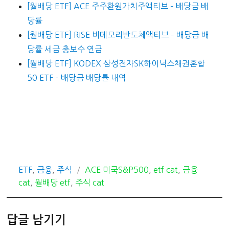
[월배당 ETF] ACE 주주환원가치주액티브 – 배당금 배
당률
[월배당 ETF] RISE 비메모리반도체액티브 – 배당금 배
당률 세금 총보수 연금
[월배당 ETF] KODEX 삼성전자SK하이닉스채권혼합
50 ETF – 배당금 배당률 내역
카
태
ETF
,
금융
,
주식
ACE 미국S&P500
,
etf cat
,
금융
테
그
cat
,
월배당 etf
,
주식 cat
고
리
답글 남기기