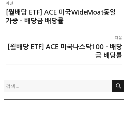
글
이전
[월배당 ETF] ACE 미국WideMoat동일
이
탐
전
가중 – 배당금 배당률
색
글:
다음
[월배당 ETF] ACE 미국나스닥100 – 배당
다
음
금 배당률
글:
검
색: