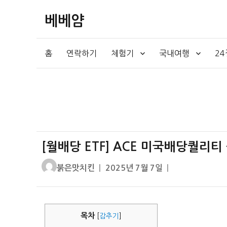
베베얌
홈
연락하기
체험기
국내여행
2
[월배당 ETF] ACE 미국배당퀄리티
글
작
붉은맛치킨
2025년 7월 7일
쓴
성
이
일
자
목차
[
감추기
]