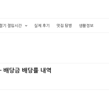
4절기 절입시간
실제 후기
맛집 탐방
생활정보
 – 배당금 배당률 내역