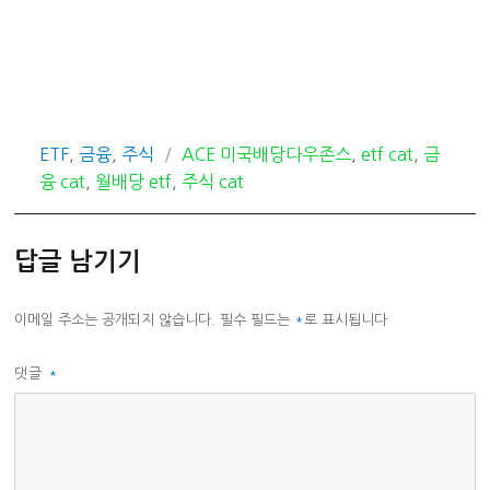
카
태
ETF
,
금융
,
주식
ACE 미국배당다우존스
,
etf cat
,
금
테
그
융 cat
,
월배당 etf
,
주식 cat
고
리
답글 남기기
이메일 주소는 공개되지 않습니다.
필수 필드는
*
로 표시됩니다
댓글
*