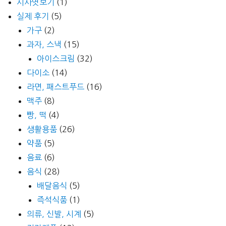
시사엿보기
(1)
실제 후기
(5)
가구
(2)
과자, 스낵
(15)
아이스크림
(32)
다이소
(14)
라면, 패스트푸드
(16)
맥주
(8)
빵, 떡
(4)
생활용품
(26)
약품
(5)
음료
(6)
음식
(28)
배달음식
(5)
즉석식품
(1)
의류, 신발, 시계
(5)