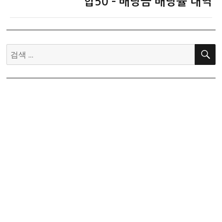
음
합50 – 배당금 배당률 내역
글:
검
색: