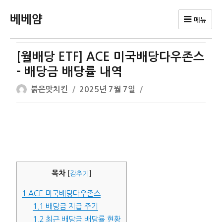
베베얌
메뉴
[월배당 ETF] ACE 미국배당다우존스
– 배당금 배당률 내역
글
작
붉은맛치킨
2025년 7월 7일
쓴
성
이
일
자
목차
[
감추기
]
1
ACE 미국배당다우존스
1.1
배당금 지급 주기
1.2
최근 배당금 배당률 현황