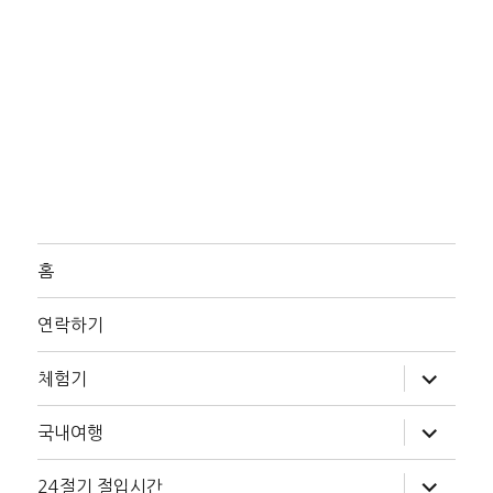
홈
연락하기
하
체험기
위
메
뉴
하
국내여행
확
위
장
메
뉴
하
24절기 절입시간